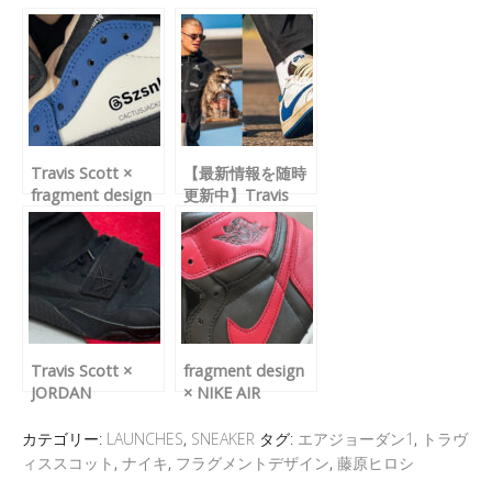
er
a
n
b
et
d
a
o
s
o
k
Travis Scott ×
【最新情報を随時
fragment design
更新中】Travis
× NIKE AIR
Scott × fragment
JORDAN 1 LOW
design × NIKE AIR
の未発売サンプル
JORDAN 1 LOW
が公開
“Sail/Military Blue”
Travis Scott ×
fragment design
JORDAN
× NIKE AIR
JUMPMAN JACK
JORDAN 1 “Bred”
“Triple Black” が公
が公開
カテゴリー:
LAUNCHES
,
SNEAKER
タグ:
エアジョーダン1
,
トラヴ
開
ィススコット
,
ナイキ
,
フラグメントデザイン
,
藤原ヒロシ