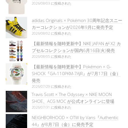
2026/08/03 に投稿された
adidas Originals × Pokémon 30周年記念スニー
カーコレクションが2026年9月に発売予定
2026/08/02 に投稿された
【最新情報を随時更新中】NIKE JAPAN が X2 カ
プセルコレクションが国内6月16日(火)発売
2026/08/05 に投稿された
【最新情報を随時更新中】Pokémon × G-
SHOCK『GA-110PKM-7AJR』が7月17日（金）
発売
2026/07/29 に投稿された
Travis Scott × The Odyssey × NIKE MOON
SHOE、ACG MOC が公式オンラインに登場
2026/07/31 に投稿された
NEIGHBORHOOD × OTW by Vans『Authentic
44』が8月7日（金）に発売予定