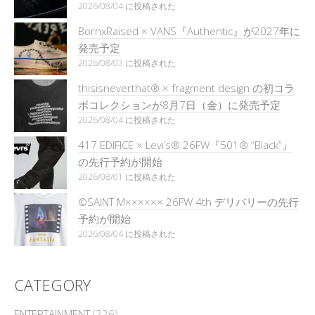
2026/08/04 に投稿された
BornxRaised × VANS『Authentic』が2027年に
発売予定
2026/08/03 に投稿された
thisisneverthat® × fragment design の初コラ
ボコレクションが8月7日（金）に発売予定
2026/08/04 に投稿された
417 EDIFICE × Levi’s® 26FW『501®︎ “Black”』
の先行予約が開始
2026/08/01 に投稿された
©SAINT M×××××× 26FW 4th デリバリーの先行
予約が開始
2026/08/04 に投稿された
CATEGORY
ENTERTAINMENT
(226)