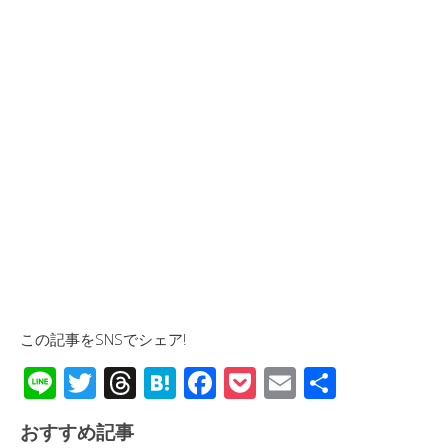
この記事をSNSでシェア!
Li
T
T
H
F
P
E
共
n
wi
hr
at
ac
o
m
有
おすすめ記事
e
tt
e
e
e
ck
ail