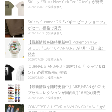
Stüssy『Stock New York Tee “Olive”』が発売
2026/08/07 に投稿された
Stüssy Summer ’26『バギー ビーチショーツ』
がセール価格で発売
2026/08/10 に投稿された
【最新情報を随時更新中】Pokémon × G-
SHOCK『GA-110PKM-7AJR』が7月17日（金）
発売
2026/07/29 に投稿された
JOURNAL STANDARD × 志村けん『Tシャツ＆ロ
ンT』の通常販売が開始
2026/08/09 に投稿された
【最新情報を随時更新中】NIKE JAPAN が X2 カ
プセルコレクションが国内6月16日(火)発売
2026/08/05 に投稿された
CONVERSE ALL STAR MANYLON OX “MA-1” が8