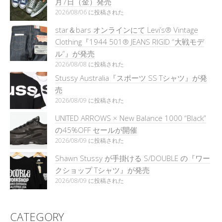
月7日（金）発売
2026/08/06 に投稿された
star＆bars オンラインにて Levi’s® Vintage
Clothing『1944 501® JEANS RIGID “大戦モデ
ル”』が発売
2026/08/08 に投稿された
Stussy Australia『スポーツ SS Tシャツ』が発
売
2026/08/09 に投稿された
UNITED ARROWS × New Balance 1000 “Black”
の45%OFF セールが開催
2026/08/09 に投稿された
Shawn Stussy が手掛ける S/DOUBLE の『ワー
クショップ Tシャツ』が発売
2026/08/09 に投稿された
CATEGORY