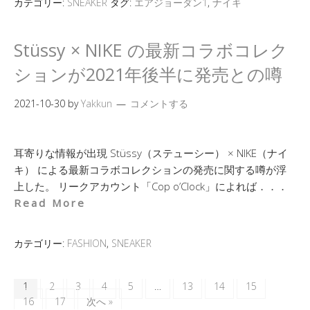
カテゴリー:
SNEAKER
タグ:
エアジョーダン1
,
ナイキ
Stüssy × NIKE の最新コラボコレク
ションが2021年後半に発売との噂
2021-10-30
by
Yakkun
コメントする
耳寄りな情報が出現 Stüssy（ステューシー） × NIKE（ナイ
キ） による最新コラボコレクションの発売に関する噂が浮
上した。 リークアカウント「Cop o’Clock」によれば．．．
Read More
カテゴリー:
FASHION
,
SNEAKER
1
2
3
4
5
…
13
14
15
16
17
次へ »