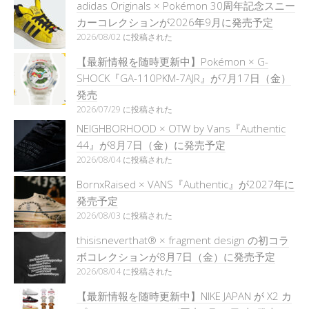
adidas Originals × Pokémon 30周年記念スニー
カーコレクションが2026年9月に発売予定
2026/08/02 に投稿された
【最新情報を随時更新中】Pokémon × G-
SHOCK『GA-110PKM-7AJR』が7月17日（金）
発売
2026/07/29 に投稿された
NEIGHBORHOOD × OTW by Vans『Authentic
44』が8月7日（金）に発売予定
2026/08/04 に投稿された
BornxRaised × VANS『Authentic』が2027年に
発売予定
2026/08/03 に投稿された
thisisneverthat® × fragment design の初コラ
ボコレクションが8月7日（金）に発売予定
2026/08/04 に投稿された
【最新情報を随時更新中】NIKE JAPAN が X2 カ