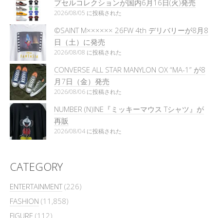
プセルコレクションが国内6月16日(火)発売
2026/08/05 に投稿された
©SAINT M×××××× 26FW 4th デリバリーが8月8
日（土）に発売
2026/08/08 に投稿された
CONVERSE ALL STAR MANYLON OX “MA-1” が8
月7日（金）発売
2026/08/06 に投稿された
NUMBER (N)INE『ミッキーマウス Tシャツ』が
再販
2026/08/04 に投稿された
CATEGORY
ENTERTAINMENT
(226)
FASHION
(11,858)
FIGURE
(112)