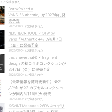
/29 に投稿された
BornxRaised ×
VANS『Authentic』が2027年に発
売予定
2026/08/03 に投稿された
NEIGHBORHOOD × OTW by
Vans『Authentic 44』が8月7日
（金）に発売予定
2026/08/04 に投稿された
thisisneverthat® × fragment
design の初コラボコレクションが
8月7日（金）に発売予定
2026/08/04 に投稿された
【最新情報を随時更新中】NIKE
JAPAN が X2 カプセルコレクショ
ンが国内6月16日(火)発売
2026/08/05 に投稿された
©SAINT M×××××× 26FW 4th デリ
バリーが8月8日（土）に発売