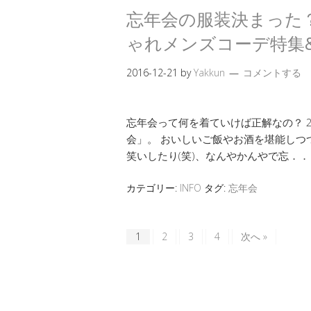
忘年会の服装決まった？
ゃれメンズコーデ特集&
2016-12-21
by
Yakkun
コメントする
忘年会って何を着ていけば正解なの？ 
会」。 おいしいご飯やお酒を堪能しつ
笑いしたり(笑)、なんやかんやで忘．
カテゴリー:
INFO
タグ:
忘年会
1
2
3
4
次へ »