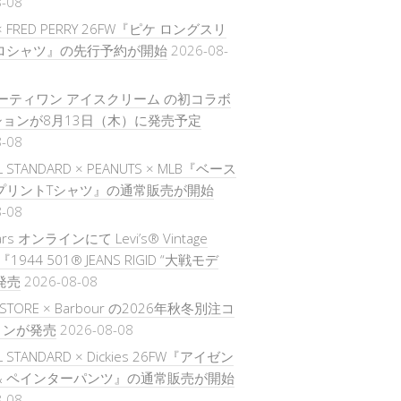
8-08
 × FRED PERRY 26FW『ピケ ロングスリ
ポロシャツ』の先行予約が開始
2026-08-
× サーティワン アイスクリーム の初コラボ
ョンが8月13日（木）に発売予定
8-08
L STANDARD × PEANUTS × MLB『ベース
プリントTシャツ』の通常販売が開始
8-08
ars オンラインにて Levi’s® Vintage
ng『1944 501® JEANS RIGID “大戦モデ
発売
2026-08-08
S STORE × Barbour の2026年秋冬別注コ
ョンが発売
2026-08-08
L STANDARD × Dickies 26FW『アイゼン
& ペインターパンツ』の通常販売が開始
8-08