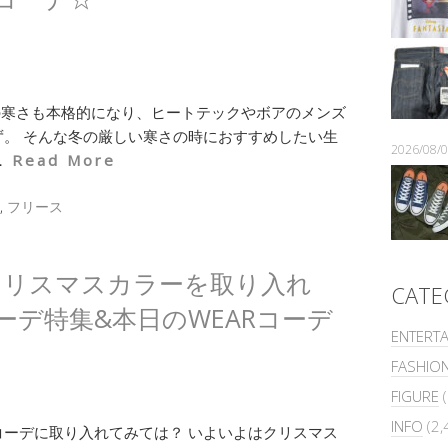
の寒さも本格的になり、ヒートテックやボアのメンズ
。 そんな冬の厳しい寒さの時におすすめしたい生
2026/08
．
Read More
,
フリース
クリスマスカラーを取り入れ
CATE
デ特集&本日のWEARコーデ
ENTERT
FASHIO
FIGURE
(
INFO
(2,
ーデに取り入れてみては？ いよいよはクリスマス