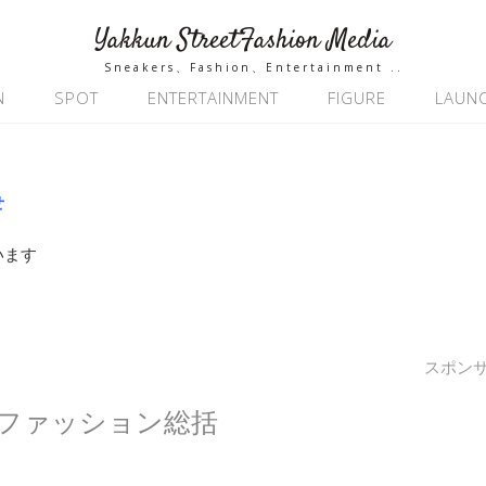
Yakkun StreetFashion Media
Sneakers、Fashion、Entertainment ..
N
SPOT
ENTERTAINMENT
FIGURE
LAUN
せ
います
スポン
ズファッション総括