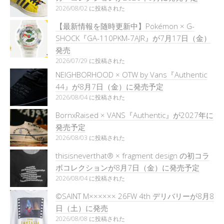
2026/08/02 に投稿された
【最新情報を随時更新中】Pokémon × G-
SHOCK『GA-110PKM-7AJR』が7月17日（金）
発売
2026/07/29 に投稿された
NEIGHBORHOOD × OTW by Vans『Authentic
44』が8月7日（金）に発売予定
2026/08/04 に投稿された
BornxRaised × VANS『Authentic』が2027年に
発売予定
2026/08/03 に投稿された
thisisneverthat® × fragment design の初コラ
ボコレクションが8月7日（金）に発売予定
2026/08/04 に投稿された
©SAINT M×××××× 26FW 4th デリバリーが8月8
日（土）に発売
2026/08/08 に投稿された