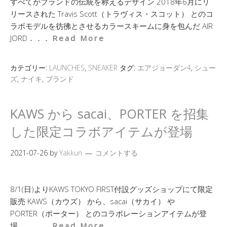
すべてがブランドの伝統を称えるデザイン 2018年6月にリ
リースされた Travis Scott（トラヴィス・スコット） とのコ
ラボモデルを彷彿とさせるカラースキームに身を包んだ AIR
JORD．．．
Read More
カテゴリー:
LAUNCHES
,
SNEAKER
タグ:
エアジョーダン4
,
シュー
ズ
,
ナイキ
,
ブランド
KAWS から sacai、PORTER を招集
した限定コラボアイテムが登場
2021-07-26
by
Yakkun
コメントする
8/1(日)よりKAWS TOKYO FIRST付設グッズショップにて限定
販売 KAWS（カウズ） から、sacai（サカイ） や
PORTER（ポーター） とのコラボレーションアイテムが登
場。 ．．．
Read More