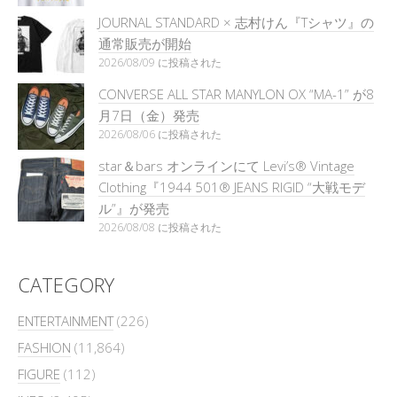
JOURNAL STANDARD × 志村けん『Tシャツ』の
通常販売が開始
2026/08/09 に投稿された
CONVERSE ALL STAR MANYLON OX “MA-1” が8
月7日（金）発売
2026/08/06 に投稿された
star＆bars オンラインにて Levi’s® Vintage
Clothing『1944 501® JEANS RIGID “大戦モデ
ル”』が発売
2026/08/08 に投稿された
CATEGORY
ENTERTAINMENT
(226)
FASHION
(11,864)
FIGURE
(112)