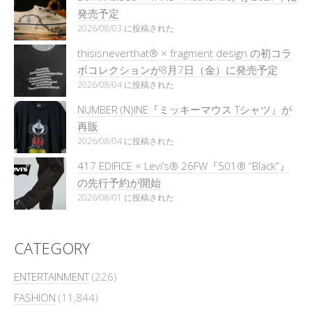
発売予定
2026/08/03 に投稿された
thisisneverthat® × fragment design の初コラ
ボコレクションが8月7日（金）に発売予定
2026/08/04 に投稿された
NUMBER (N)INE『ミッキーマウス Tシャツ』が
再販
2026/08/04 に投稿された
417 EDIFICE × Levi’s® 26FW『501®︎ “Black”』
の先行予約が開始
2026/08/01 に投稿された
CATEGORY
ENTERTAINMENT
(226)
FASHION
(11,844)