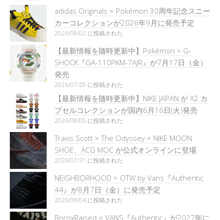
adidas Originals × Pokémon 30周年記念スニー
カーコレクションが2026年9月に発売予定
2026/08/02 に投稿された
【最新情報を随時更新中】Pokémon × G-
SHOCK『GA-110PKM-7AJR』が7月17日（金）
発売
2026/07/29 に投稿された
【最新情報を随時更新中】NIKE JAPAN が X2 カ
プセルコレクションが国内6月16日(火)発売
2026/08/05 に投稿された
Travis Scott × The Odyssey × NIKE MOON
SHOE、ACG MOC が公式オンラインに登場
2026/07/31 に投稿された
NEIGHBORHOOD × OTW by Vans『Authentic
44』が8月7日（金）に発売予定
2026/08/04 に投稿された
BornxRaised × VANS『Authentic』が2027年に