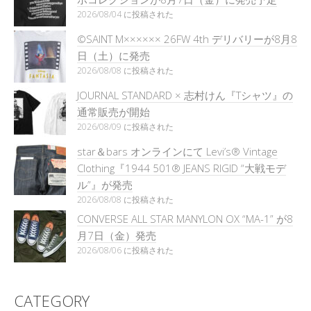
2026/08/04 に投稿された
©SAINT M×××××× 26FW 4th デリバリーが8月8
日（土）に発売
2026/08/08 に投稿された
JOURNAL STANDARD × 志村けん『Tシャツ』の
通常販売が開始
2026/08/09 に投稿された
star＆bars オンラインにて Levi’s® Vintage
Clothing『1944 501® JEANS RIGID “大戦モデ
ル”』が発売
2026/08/08 に投稿された
CONVERSE ALL STAR MANYLON OX “MA-1” が8
月7日（金）発売
2026/08/06 に投稿された
CATEGORY