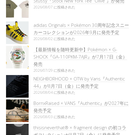
Stüssy『Stock New York Tee “Olive”』が発売
2026/08/07 に投稿された
adidas Originals × Pokémon 30周年記念スニー
カーコレクションが2026年9月に発売予定
2026/08/02 に投稿された
【最新情報を随時更新中】Pokémon × G-
SHOCK『GA-110PKM-7AJR』が7月17日（金）
発売
2026/07/29 に投稿された
NEIGHBORHOOD × OTW by Vans『Authentic
44』が8月7日（金）に発売予定
2026/08/04 に投稿された
BornxRaised × VANS『Authentic』が2027年に
発売予定
2026/08/03 に投稿された
thisisneverthat® × fragment design の初コラ
ボコレクションが8月7日（金）に発売予定