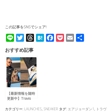
この記事をSNSでシェア!
Li
T
T
H
F
P
E
共
n
wi
hr
at
ac
o
m
有
おすすめ記事
e
tt
e
e
e
ck
ail
er
a
n
b
et
d
a
o
s
o
k
【最新情報を随時
更新中】Travis
Scott × fragment
design × NIKE AIR
カテゴリー:
LAUNCHES
,
SNEAKER
タグ:
エアジョーダン1
,
トラヴ