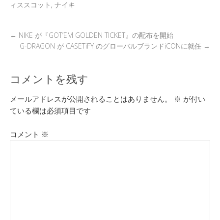
JORDAN 1 LOW
ィススコット
,
ナイキ
“Sail/Military Blue”
←
NIKE が『GOT’EM GOLDEN TICKET』の配布を開始
G-DRAGON が CASETiFY のグローバルブランドiCONに就任
→
コメントを残す
メールアドレスが公開されることはありません。
※
が付い
ている欄は必須項目です
コメント
※