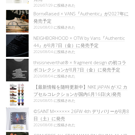
2026/07/29 に投稿された
BornxRaised × VANS『Authentic』が2027年に
発売予定
2026/08/03 に投稿された
NEIGHBORHOOD × OTW by Vans『Authentic
44』が8月7日（金）に発売予定
2026/08/04 に投稿された
thisisneverthat® × fragment design の初コラ
ボコレクションが8月7日（金）に発売予定
2026/08/04 に投稿された
【最新情報を随時更新中】NIKE JAPAN が X2 カ
プセルコレクションが国内6月16日(火)発売
2026/08/05 に投稿された
©SAINT M×××××× 26FW 4th デリバリーが8月8
日（土）に発売
2026/08/08 に投稿された