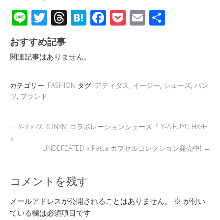
Li
T
T
H
F
P
E
共
n
wi
hr
at
ac
o
m
有
おすすめ記事
e
tt
e
e
e
ck
ail
関連記事はありません。
er
a
n
b
et
d
a
o
カテゴリー:
FASHION
タグ:
アディダス
,
イージー
,
シューズ
,
パン
s
o
ツ
,
ブランド
k
←
Y-3 x ACRONYM コラボレーションシューズ『 Y-A FUYU HIGH
』
UNDEFEATED x Patta カプセルコレクション発売中!
→
コメントを残す
メールアドレスが公開されることはありません。
※
が付い
ている欄は必須項目です