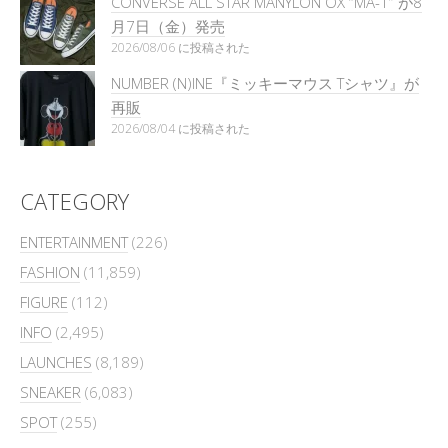
CONVERSE ALL STAR MANYLON OX “MA-1” が8
月7日（金）発売
2026/08/06 に投稿された
NUMBER (N)INE『ミッキーマウス Tシャツ』が
再販
2026/08/04 に投稿された
CATEGORY
ENTERTAINMENT
(226)
FASHION
(11,859)
FIGURE
(112)
INFO
(2,495)
LAUNCHES
(8,189)
SNEAKER
(6,083)
SPOT
(255)