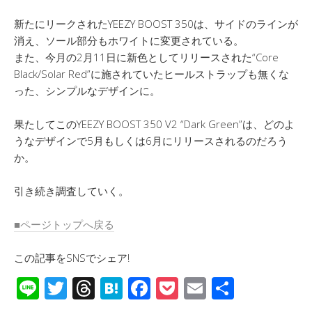
新たにリークされたYEEZY BOOST 350は、サイドのラインが
消え、ソール部分もホワイトに変更されている。
また、今月の2月11日に新色としてリリースされた“Core
Black/Solar Red”に施されていたヒールストラップも無くな
った、シンプルなデザインに。
果たしてこのYEEZY BOOST 350 V2 “Dark Green”は、どのよ
うなデザインで5月もしくは6月にリリースされるのだろう
か。
引き続き調査していく。
■ページトップへ戻る
この記事をSNSでシェア!
Li
T
T
H
F
P
E
共
n
wi
hr
at
ac
o
m
有