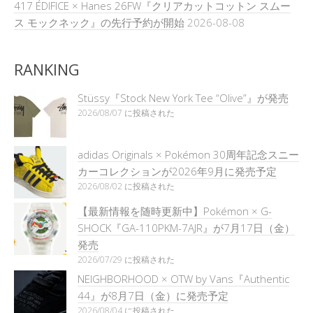
417 ÉDIFICE × Hanes 26FW『クリアカットコットン スムー
ス モックネック』の先行予約が開始
2026-08-08
RANKING
Stüssy『Stock New York Tee “Olive”』が発売
2026/08/07 に投稿された
adidas Originals × Pokémon 30周年記念スニー
カーコレクションが2026年9月に発売予定
2026/08/02 に投稿された
【最新情報を随時更新中】Pokémon × G-
SHOCK『GA-110PKM-7AJR』が7月17日（金）
発売
2026/07/29 に投稿された
NEIGHBORHOOD × OTW by Vans『Authentic
44』が8月7日（金）に発売予定
2026/08/04 に投稿された