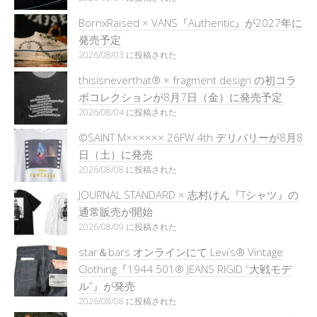
BornxRaised × VANS『Authentic』が2027年に
発売予定
2026/08/03 に投稿された
thisisneverthat® × fragment design の初コラ
ボコレクションが8月7日（金）に発売予定
2026/08/04 に投稿された
©SAINT M×××××× 26FW 4th デリバリーが8月8
日（土）に発売
2026/08/08 に投稿された
JOURNAL STANDARD × 志村けん『Tシャツ』の
通常販売が開始
2026/08/09 に投稿された
star＆bars オンラインにて Levi’s® Vintage
Clothing『1944 501® JEANS RIGID “大戦モデ
ル”』が発売
2026/08/08 に投稿された