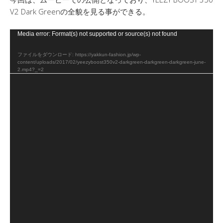
V2 Dark Greenの全貌を見る事ができる。
動
Media error: Format(s) not supported or source(s) not found
画
ファイルをダウンロード: https://yakkun-fashion.jp/wp-
プ
content/uploads/2017/02/yeezyboost350v2-darkgreen-darkgreen-darkgreen-june-
レ
2.mp4?_=2
ー
ヤ
ー