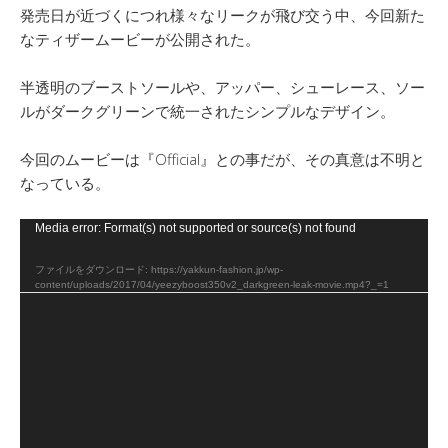
発売日が近づくにつれ様々なリークが飛び交う中、今回新た
なティザームービーが公開された。
半透明のブーストソールや、アッパー、シューレース、ソー
ルがダークグリーンで統一されたシンプルなデザイン。
今回のムービーは『Official』との事だが、その真意は不明と
なっている。
動
Media error: Format(s) not supported or source(s) not found
画
ファイルをダウンロード: https://yakkun-fashion.jp/wp-
プ
content/uploads/2017/04/yeezyboost350v2_darkgreen-leak-movie.mp4?_=1
レ
ー
ヤ
ー