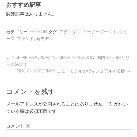
おすすめ記事
e
tt
e
e
e
ck
ail
関連記事はありません。
er
a
n
b
et
d
a
o
カテゴリー:
FASHION
タグ:
アディダス
,
イージーブースト
,
シュ
s
o
ーズ
,
ブランド
,
新モデル
k
←
NIKE AIR VAPORMAX “SUMMER SENSATION” 国内6月29日リリ
ース決定！
NIKE AIR VAPORMAX ニューモデルのヴィジュアルが公開
→
コメントを残す
メールアドレスが公開されることはありません。
※
が付い
ている欄は必須項目です
コメント
※