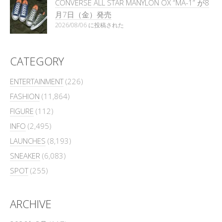
CONVERSE ALL STAR MANYLON OX “MA-1” が8
月7日（金）発売
2026/08/06 に投稿された
CATEGORY
ENTERTAINMENT
(226)
FASHION
(11,864)
FIGURE
(112)
INFO
(2,495)
LAUNCHES
(8,193)
SNEAKER
(6,083)
SPOT
(255)
ARCHIVE