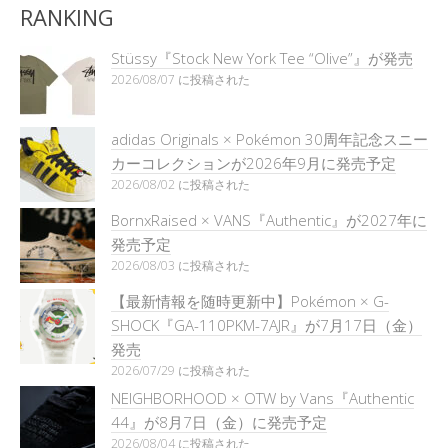
RANKING
Stüssy『Stock New York Tee “Olive”』が発売
2026/08/07 に投稿された
adidas Originals × Pokémon 30周年記念スニー
カーコレクションが2026年9月に発売予定
2026/08/02 に投稿された
BornxRaised × VANS『Authentic』が2027年に
発売予定
2026/08/03 に投稿された
【最新情報を随時更新中】Pokémon × G-
SHOCK『GA-110PKM-7AJR』が7月17日（金）
発売
2026/07/29 に投稿された
NEIGHBORHOOD × OTW by Vans『Authentic
44』が8月7日（金）に発売予定
2026/08/04 に投稿された