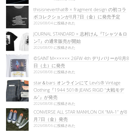
thisisneverthat® × fragment design の初コラ
ボコレクションが8月7日（金）に発売予定
2026/08/04 に投稿された
JOURNAL STANDARD × 志村けん『Tシャツ＆ロ
ンT』の通常販売が開始
2026/08/09 に投稿された
©SAINT M×××××× 26FW 4th デリバリーが8月8
日（土）に発売
2026/08/08 に投稿された
star＆bars オンラインにて Levi’s® Vintage
Clothing『1944 501® JEANS RIGID “大戦モデ
ル”』が発売
2026/08/08 に投稿された
CONVERSE ALL STAR MANYLON OX “MA-1” が8
月7日（金）発売
2026/08/06 に投稿された