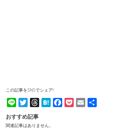
この記事をSNSでシェア!
Li
T
T
H
F
P
E
共
n
wi
hr
at
ac
o
m
有
おすすめ記事
e
tt
e
e
e
ck
ail
関連記事はありません。