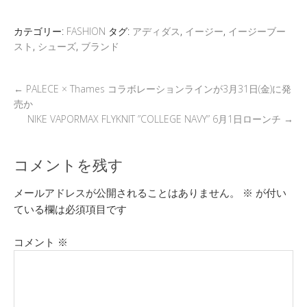
er
a
n
b
et
d
a
o
カテゴリー:
FASHION
タグ:
アディダス
,
イージー
,
イージーブー
s
o
スト
,
シューズ
,
ブランド
k
←
PALECE × Thames コラボレーションラインが3月31日(金)に発
売か
NIKE VAPORMAX FLYKNIT ”COLLEGE NAVY” 6月1日ローンチ
→
コメントを残す
メールアドレスが公開されることはありません。
※
が付い
ている欄は必須項目です
コメント
※