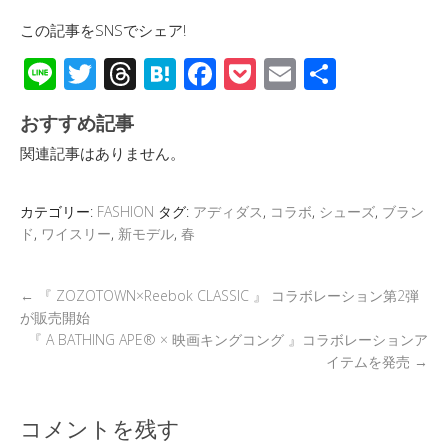
この記事をSNSでシェア!
Li
T
T
H
F
P
E
共
n
wi
hr
at
ac
o
m
有
おすすめ記事
e
tt
e
e
e
ck
ail
関連記事はありません。
er
a
n
b
et
d
a
o
カテゴリー:
FASHION
タグ:
アディダス
,
コラボ
,
シューズ
,
ブラン
s
o
ド
,
ワイスリー
,
新モデル
,
春
k
←
『 ZOZOTOWN×Reebok CLASSIC 』 コラボレーション第2弾
が販売開始
『 A BATHING APE® × 映画キングコング 』コラボレーションア
イテムを発売
→
コメントを残す