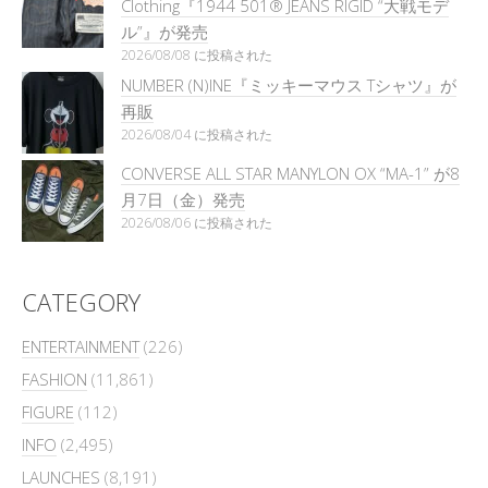
Clothing『1944 501® JEANS RIGID “大戦モデ
ル”』が発売
2026/08/08 に投稿された
NUMBER (N)INE『ミッキーマウス Tシャツ』が
再販
2026/08/04 に投稿された
CONVERSE ALL STAR MANYLON OX “MA-1” が8
月7日（金）発売
2026/08/06 に投稿された
CATEGORY
ENTERTAINMENT
(226)
FASHION
(11,861)
FIGURE
(112)
INFO
(2,495)
LAUNCHES
(8,191)