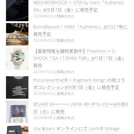
NEIGHBORHOOD × OTW by Vans『Authentic
44』が8月7日（金）に発売予定
2026/08/04 に投稿された
BornxRaised × VANS『Authentic』が2027年に
発売予定
2026/08/03 に投稿された
【最新情報を随時更新中】Pokémon × G-
SHOCK『GA-110PKM-7AJR』が7月17日（金）
発売
2026/07/29 に投稿された
thisisneverthat® × fragment design の初コラ
ボコレクションが8月7日（金）に発売予定
2026/08/04 に投稿された
©SAINT M×××××× 26FW 4th デリバリーが8月8
日（土）に発売
2026/08/08 に投稿された
star＆bars オンラインにて Levi’s® Vintage