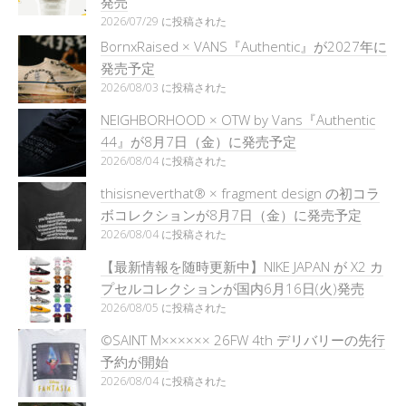
発売
2026/07/29 に投稿された
BornxRaised × VANS『Authentic』が2027年に
発売予定
2026/08/03 に投稿された
NEIGHBORHOOD × OTW by Vans『Authentic
44』が8月7日（金）に発売予定
2026/08/04 に投稿された
thisisneverthat® × fragment design の初コラ
ボコレクションが8月7日（金）に発売予定
2026/08/04 に投稿された
【最新情報を随時更新中】NIKE JAPAN が X2 カ
プセルコレクションが国内6月16日(火)発売
2026/08/05 に投稿された
©SAINT M×××××× 26FW 4th デリバリーの先行
予約が開始
2026/08/04 に投稿された