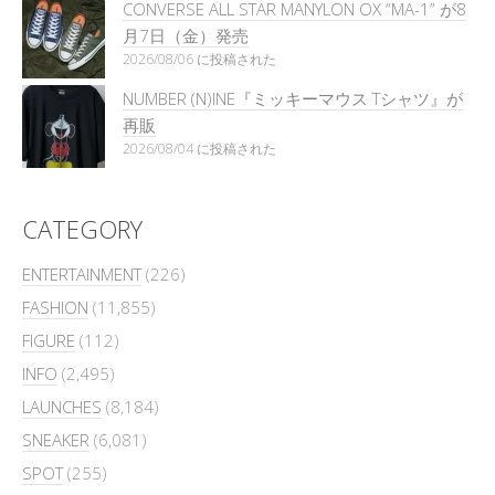
CONVERSE ALL STAR MANYLON OX “MA-1” が8
月7日（金）発売
2026/08/06 に投稿された
NUMBER (N)INE『ミッキーマウス Tシャツ』が
再販
2026/08/04 に投稿された
CATEGORY
ENTERTAINMENT
(226)
FASHION
(11,855)
FIGURE
(112)
INFO
(2,495)
LAUNCHES
(8,184)
SNEAKER
(6,081)
SPOT
(255)