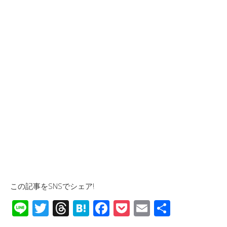
この記事をSNSでシェア!
Li
T
T
H
F
P
E
共
n
wi
hr
at
ac
o
m
有