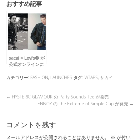
おすすめ記事
e
tt
e
e
e
ck
ail
er
a
n
b
et
d
a
o
s
o
k
sacai × Levi’s® が
公式オンラインに
て再販
カテゴリー:
FASHION
,
LAUNCHES
タグ:
WTAPS
,
サカイ
←
HYSTERIC GLAMOUR の Party Sounds Tee が発売
ENNOY の The Extreme of Simple Cap が発売
→
コメントを残す
メールアドレスが公開されることはありません。
※
が付い