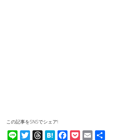
この記事をSNSでシェア!
Li
T
T
H
F
P
E
共