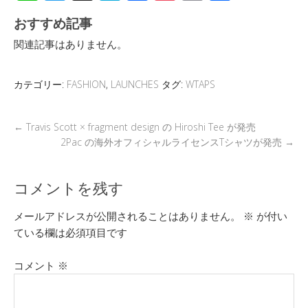
n
wi
hr
at
ac
o
m
有
おすすめ記事
e
tt
e
e
e
ck
ail
関連記事はありません。
er
a
n
b
et
d
a
o
カテゴリー:
FASHION
,
LAUNCHES
タグ:
WTAPS
s
o
k
←
Travis Scott × fragment design の Hiroshi Tee が発売
2Pac の海外オフィシャルライセンスTシャツが発売
→
コメントを残す
メールアドレスが公開されることはありません。
※
が付い
ている欄は必須項目です
コメント
※