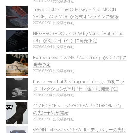
2026/07/29 に投稿された
Travis Scott × The Odyssey × NIKE MOON
SHOE、ACG MOC が公式オンラインに登場
2026/07/31 に投稿された
NEIGHBORHOOD × OTW by Vans『Authentic
44』が8月7日（金）に発売予定
2026/08/04 に投稿された
BornxRaised × VANS『Authentic』が2027年に
発売予定
2026/08/03 に投稿された
thisisneverthat® × fragment design の初コラ
ボコレクションが8月7日（金）に発売予定
2026/08/04 に投稿された
417 EDIFICE × Levi’s® 26FW『501®︎ “Black”』
の先行予約が開始
2026/08/01 に投稿された
©SAINT M×××××× 26FW 4th デリバリーの先行