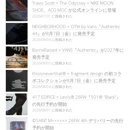
Travis Scott × The Odyssey × NIKE MOON
SHOE、ACG MOC が公式オンラインに登場
2026/07/31 に投稿された
NEIGHBORHOOD × OTW by Vans『Authentic
44』が8月7日（金）に発売予定
2026/08/04 に投稿された
BornxRaised × VANS『Authentic』が2027年に
発売予定
2026/08/03 に投稿された
thisisneverthat® × fragment design の初コラ
ボコレクションが8月7日（金）に発売予定
2026/08/04 に投稿された
417 EDIFICE × Levi’s® 26FW『501®︎ “Black”』
の先行予約が開始
2026/08/01 に投稿された
©SAINT M×××××× 26FW 4th デリバリーの先行
予約が開始