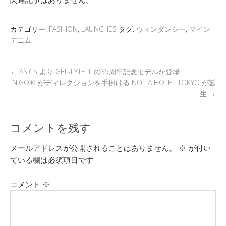
er
a
n
b
et
d
a
o
カテゴリー:
FASHION
,
LAUNCHES
タグ:
ウィンダンシー
,
マイン
s
o
デニム
k
←
ASICS より GEL-LYTE III の35周年記念モデルが登場
NIGO® がディレクションを手掛ける NOT A HOTEL TOKYO が誕
生
→
コメントを残す
メールアドレスが公開されることはありません。
※
が付い
ている欄は必須項目です
コメント
※