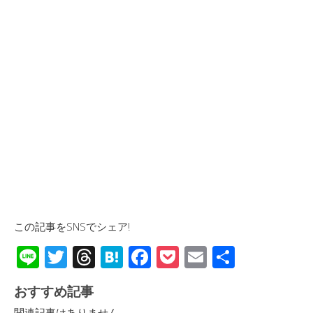
この記事をSNSでシェア!
Li
T
T
H
F
P
E
共
n
wi
hr
at
ac
o
m
有
おすすめ記事
e
tt
e
e
e
ck
ail
関連記事はありません。