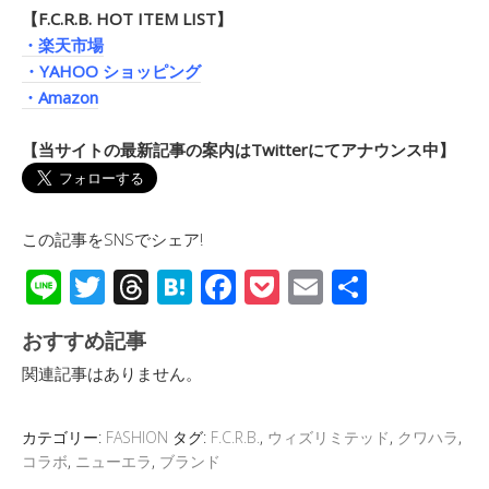
【F.C.R.B. HOT ITEM LIST】
・楽天市場
・YAHOO ショッピング
・Amazon
【当サイトの最新記事の案内はTwitterにてアナウンス中】
この記事をSNSでシェア!
Li
T
T
H
F
P
E
共
n
wi
hr
at
ac
o
m
有
おすすめ記事
e
tt
e
e
e
ck
ail
関連記事はありません。
er
a
n
b
et
d
a
o
カテゴリー:
FASHION
タグ:
F.C.R.B.
,
ウィズリミテッド
,
クワハラ
,
s
o
コラボ
,
ニューエラ
,
ブランド