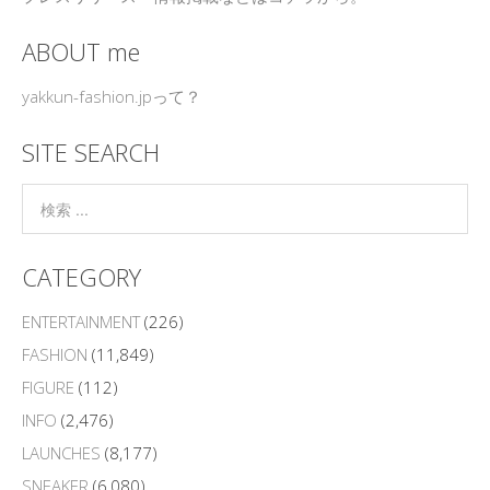
ABOUT me
yakkun-fashion.jpって？
SITE SEARCH
CATEGORY
ENTERTAINMENT
(226)
FASHION
(11,849)
FIGURE
(112)
INFO
(2,476)
LAUNCHES
(8,177)
SNEAKER
(6,080)