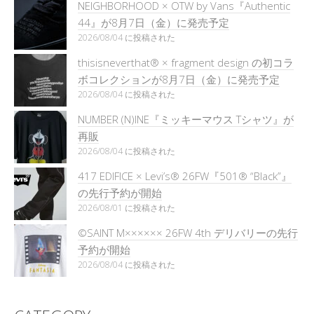
NEIGHBORHOOD × OTW by Vans『Authentic
44』が8月7日（金）に発売予定
2026/08/04 に投稿された
thisisneverthat® × fragment design の初コラ
ボコレクションが8月7日（金）に発売予定
2026/08/04 に投稿された
NUMBER (N)INE『ミッキーマウス Tシャツ』が
再販
2026/08/04 に投稿された
417 EDIFICE × Levi’s® 26FW『501®︎ “Black”』
の先行予約が開始
2026/08/01 に投稿された
©SAINT M×××××× 26FW 4th デリバリーの先行
予約が開始
2026/08/04 に投稿された