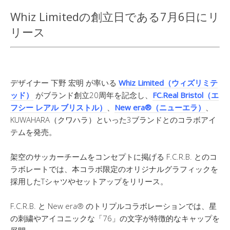
Whiz Limitedの創立日である7月6日にリ
リース
デザイナー 下野 宏明 が率いる
Whiz Limited（ウィズリミテ
ッド）
がブランド創立20周年を記念し、
FC.Real Bristol（エ
フシー レアル ブリストル）
、
New era®（ニューエラ）
、
KUWAHARA（クワハラ）といった3ブランドとのコラボアイ
テムを発売。
架空のサッカーチームをコンセプトに掲げる F.C.R.B. とのコ
ラボレートでは、本コラボ限定のオリジナルグラフィックを
採用したTシャツやセットアップをリリース。
F.C.R.B. と New era® のトリプルコラボレーションでは、星
の刺繍やアイコニックな「76」の文字が特徴的なキャップを