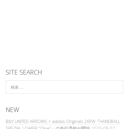
SITE SEARCH
NEW
B&Y UNITED ARROWS × adidas Originals 26FW『HANDBALL
SPEZIAL LOAFER “Olive”』の先行予約が開始
2026-08-07