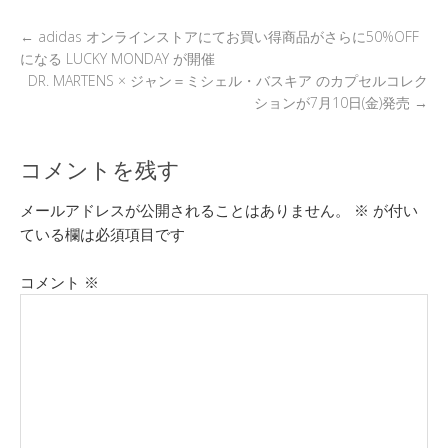
k
←
adidas オンラインストアにてお買い得商品がさらに50%OFF
になる LUCKY MONDAY が開催
DR. MARTENS × ジャン＝ミシェル・バスキア のカプセルコレク
ションが7月10日(金)発売
→
コメントを残す
メールアドレスが公開されることはありません。
※
が付い
ている欄は必須項目です
コメント
※