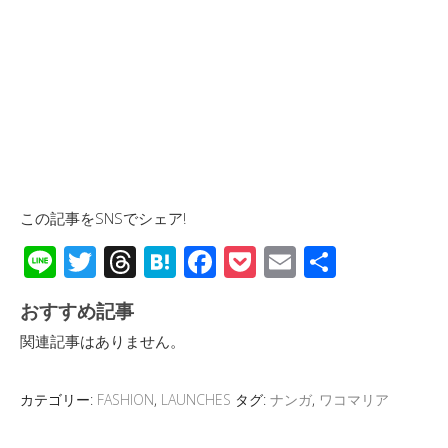
この記事をSNSでシェア!
Li
T
T
H
F
P
E
共
n
wi
hr
at
ac
o
m
有
おすすめ記事
e
tt
e
e
e
ck
ail
関連記事はありません。
er
a
n
b
et
d
a
o
カテゴリー:
FASHION
,
LAUNCHES
タグ:
ナンガ
,
ワコマリア
s
o