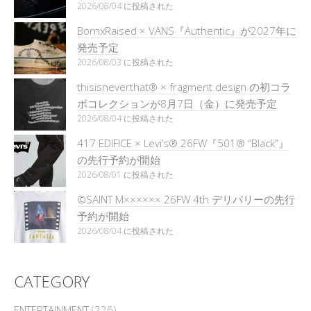
2026/08/04 に投稿された
BornxRaised × VANS『Authentic』が2027年に
発売予定
2026/08/03 に投稿された
thisisneverthat® × fragment design の初コラ
ボコレクションが8月7日（金）に発売予定
2026/08/04 に投稿された
417 EDIFICE × Levi’s® 26FW『501®︎ “Black”』
の先行予約が開始
2026/08/01 に投稿された
©SAINT M×××××× 26FW 4th デリバリーの先行
予約が開始
2026/08/04 に投稿された
CATEGORY
ENTERTAINMENT
(226)