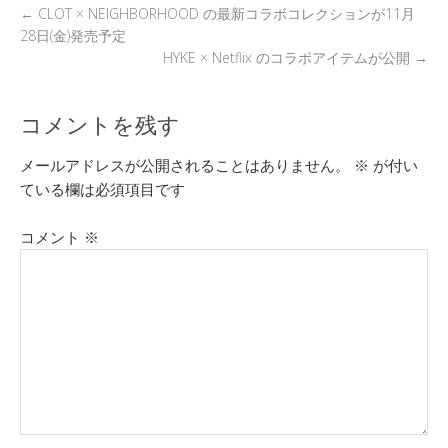
k
←
CLOT × NEIGHBORHOOD の最新コラボコレクションが11月
28日(金)発売予定
HYKE × Netflix のコラボアイテムが公開
→
コメントを残す
メールアドレスが公開されることはありません。
※
が付い
ている欄は必須項目です
コメント
※