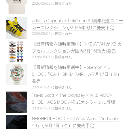
2026/08/03 に投稿された
adidas Originals × Pokémon 30周年記念スニー
カーコレクションが2026年9月に発売予定
2026/08/02 に投稿された
【最新情報を随時更新中】NIKE JAPAN が X2 カ
プセルコレクションが国内6月16日(火)発売
2026/08/05 に投稿された
【最新情報を随時更新中】Pokémon × G-
SHOCK『GA-110PKM-7AJR』が7月17日（金）
発売
2026/07/29 に投稿された
Travis Scott × The Odyssey × NIKE MOON
SHOE、ACG MOC が公式オンラインに登場
2026/07/31 に投稿された
NEIGHBORHOOD × OTW by Vans『Authentic
44』が8月7日（金）に発売予定