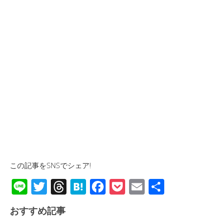
この記事をSNSでシェア!
Li
T
T
H
F
P
E
共
n
wi
hr
at
ac
o
m
有
おすすめ記事
e
tt
e
e
e
ck
ail