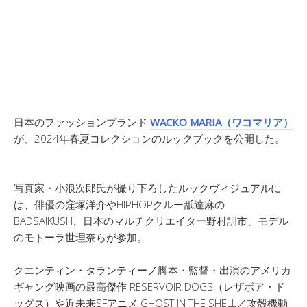
日本のファッションブランド
WACKO MARIA（ワコマリア）
が、2024年春夏コレクションのルックブックを公開した。
写真家・小浪次郎氏が撮り下ろしたルックヴィジュアルに
は、俳優の窪塚洋介やHIPHOPクルー舐達麻の
BADSAIKUSH、日本のマルチクリエイター野村訓市、モデル
のモトーラ世理奈らが参加。
クエンティン・タランティーノ脚本・監督・出演のアメリカ
ギャング映画の最高傑作 RESERVOIR DOGS（レザボア・ド
ッグス）や近未来SFアニメ GHOST IN THE SHELL／攻殻機動