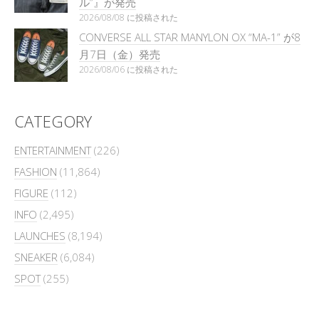
ル”』が発売
2026/08/08 に投稿された
CONVERSE ALL STAR MANYLON OX “MA-1” が8
月7日（金）発売
2026/08/06 に投稿された
CATEGORY
ENTERTAINMENT
(226)
FASHION
(11,864)
FIGURE
(112)
INFO
(2,495)
LAUNCHES
(8,194)
SNEAKER
(6,084)
SPOT
(255)