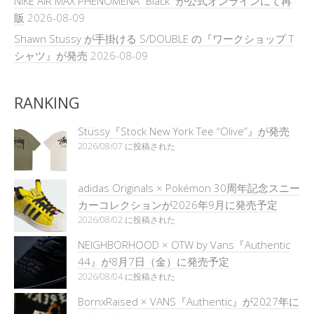
NIKE AIR MAX PHENOMENA “Black” が公式オンラインにて再
販
2026-08-09
Shawn Stussy が手掛ける S/DOUBLE の『ワークショップ T
シャツ』が発売
2026-08-09
RANKING
Stüssy『Stock New York Tee “Olive”』が発売
2026/08/07 に投稿された
adidas Originals × Pokémon 30周年記念スニー
カーコレクションが2026年9月に発売予定
2026/08/02 に投稿された
NEIGHBORHOOD × OTW by Vans『Authentic
44』が8月7日（金）に発売予定
2026/08/04 に投稿された
BornxRaised × VANS『Authentic』が2027年に