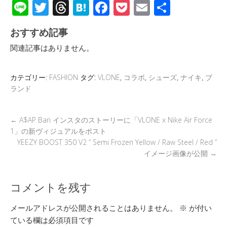
Li
T
T
H
F
P
E
共
n
wi
hr
at
ac
o
m
有
おすすめ記事
e
tt
e
e
e
ck
ail
関連記事はありません。
er
a
n
b
et
d
a
o
カテゴリー:
FASHION
タグ:
VLONE
,
コラボ
,
シューズ
,
ナイキ
,
ブ
s
o
ランド
k
←
A$AP Bari インスタのストーリーに「VLONE x Nike Air Force
1」の新ヴィジュアルをポスト
YEEZY BOOST 350 V2 ” Semi Frozen Yellow / Raw Steel / Red ”
イメージ画像が公開
→
コメントを残す
メールアドレスが公開されることはありません。
※
が付い
ている欄は必須項目です