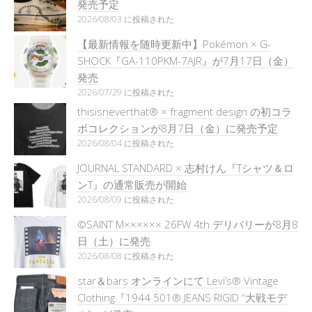
発売予定
2026/08/03 に投稿された
【最新情報を随時更新中】Pokémon × G-
SHOCK『GA-110PKM-7AJR』が7月17日（金）
発売
2026/07/29 に投稿された
thisisneverthat® × fragment design の初コラ
ボコレクションが8月7日（金）に発売予定
2026/08/04 に投稿された
JOURNAL STANDARD × 志村けん『Tシャツ＆ロ
ンT』の通常販売が開始
2026/08/09 に投稿された
©SAINT M×××××× 26FW 4th デリバリーが8月8
日（土）に発売
2026/08/08 に投稿された
star＆bars オンラインにて Levi’s® Vintage
Clothing『1944 501® JEANS RIGID “大戦モデ