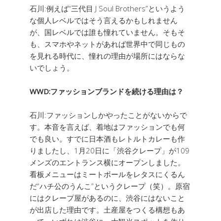
石川:例えば“三代目 J Soul Brothers”というよう
な個人レベルではそう言えるかもしれません
が、国レベルでは誰も憧れていません。そもそ
も、スマホやネットがあれば世界中で同じもの
を見れる時代に、憧れの理由が場所にはならな
いでしょう。
WWD:ファッションブランドを続ける理由は？
石川:ファッションしかやったことがないからで
す。本音を言えば、着地はファッションでも何
でも良い。すでに日本酒もレトルトカレーも作
りましたし、1月20日に「渋谷クレープ」が109
メンズのエントランス横にオープンしました。
看板メニューはミートボールをレタスにくるん
だ“ハチ公のうんこ”というクレープ（笑）。原宿
にはクレープ屋があるのに、渋谷にはないこと
が出店した理由です。土産屋をつくる構想もあ