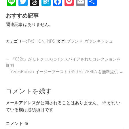
Li
T
T
H
F
P
E
共
n
wi
hr
at
ac
o
m
有
おすすめ記事
e
tt
e
e
e
ck
ail
関連記事はありません。
er
a
n
b
et
d
a
o
カテゴリー:
FASHION
,
INFO
タグ:
ブランド
,
ヴァンキッシュ
s
o
k
←
『032c』がモトクロスにインスパイアされたコレクションを
展開
YeezyBoost ( イージーブースト ) 350 V2 ZEBRA を無料提供
→
コメントを残す
メールアドレスが公開されることはありません。
※
が付い
ている欄は必須項目です
コメント
※