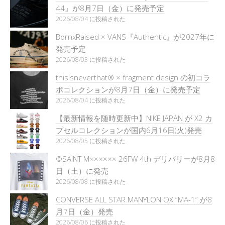
44』が8月7日（金）に発売予定
2026/08/04 に投稿された
BornxRaised × VANS『Authentic』が2027年に
発売予定
2026/08/03 に投稿された
thisisneverthat® × fragment design の初コラ
ボコレクションが8月7日（金）に発売予定
2026/08/04 に投稿された
【最新情報を随時更新中】NIKE JAPAN が X2 カ
プセルコレクションが国内6月16日(火)発売
2026/08/05 に投稿された
©SAINT M×××××× 26FW 4th デリバリーが8月8
日（土）に発売
2026/08/08 に投稿された
CONVERSE ALL STAR MANYLON OX “MA-1” が8
月7日（金）発売
2026/08/06 に投稿された