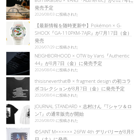
発売予定
2026/08/03 に投稿された
【最新情報を随時更新中】Pokémon × G-
SHOCK『GA-110PKM-7AJR』が7月17日（金）
発売
2026/07/29 に投稿された
NEIGHBORHOOD × OTW by Vans『Authentic
44』が8月7日（金）に発売予定
2026/08/04 に投稿された
thisisneverthat® × fragment design の初コラ
ボコレクションが8月7日（金）に発売予定
2026/08/04 に投稿された
JOURNAL STANDARD × 志村けん『Tシャツ＆ロ
ンT』の通常販売が開始
2026/08/09 に投稿された
©SAINT M×××××× 26FW 4th デリバリーが8月8
日（土）に発売