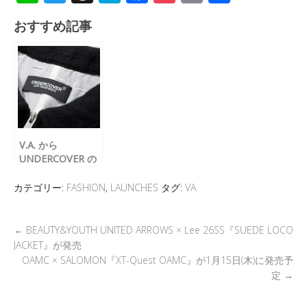
n
wi
hr
at
ac
o
m
有
おすすめ記事
e
tt
e
e
e
ck
ail
er
a
n
b
et
d
a
o
s
o
k
V.A. から
UNDERCOVER の
初となる別注アイ
テムが10月4日(土)
カテゴリー:
FASHION
,
LAUNCHES
タグ:
VA
に発売
←
BEAUTY&YOUTH UNITED ARROWS × Lee 26SS『SUEDE LOCO
JACKET』が発売
OAMC × SALOMON『XT-Quest OAMC』が1月15日(木)に発売予
定
→