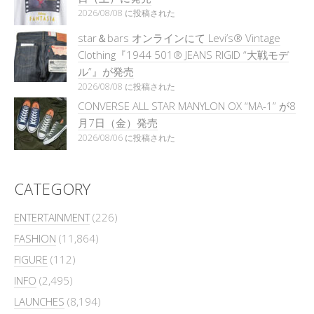
2026/08/08 に投稿された
star＆bars オンラインにて Levi’s® Vintage
Clothing『1944 501® JEANS RIGID “大戦モデ
ル”』が発売
2026/08/08 に投稿された
CONVERSE ALL STAR MANYLON OX “MA-1” が8
月7日（金）発売
2026/08/06 に投稿された
CATEGORY
ENTERTAINMENT
(226)
FASHION
(11,864)
FIGURE
(112)
INFO
(2,495)
LAUNCHES
(8,194)