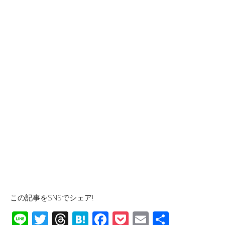
この記事をSNSでシェア!
Li
T
T
H
F
P
E
共