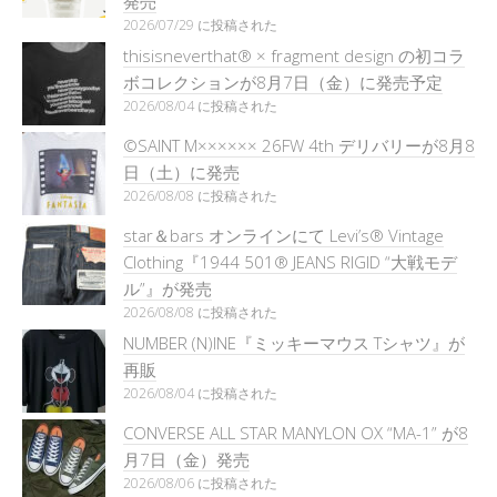
発売
2026/07/29 に投稿された
thisisneverthat® × fragment design の初コラ
ボコレクションが8月7日（金）に発売予定
2026/08/04 に投稿された
©SAINT M×××××× 26FW 4th デリバリーが8月8
日（土）に発売
2026/08/08 に投稿された
star＆bars オンラインにて Levi’s® Vintage
Clothing『1944 501® JEANS RIGID “大戦モデ
ル”』が発売
2026/08/08 に投稿された
NUMBER (N)INE『ミッキーマウス Tシャツ』が
再販
2026/08/04 に投稿された
CONVERSE ALL STAR MANYLON OX “MA-1” が8
月7日（金）発売
2026/08/06 に投稿された