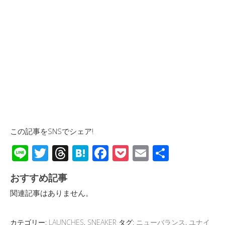
この記事をSNSでシェア!
Li
T
T
H
F
P
E
共
n
wi
hr
at
ac
o
m
有
おすすめ記事
e
tt
e
e
e
ck
ail
関連記事はありません。
er
a
n
b
et
d
a
o
カテゴリー:
LAUNCHES
,
SNEAKER
タグ:
ニューバランス
,
ユナイ