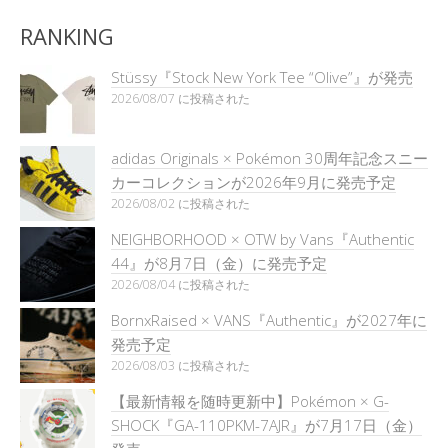
RANKING
Stüssy『Stock New York Tee “Olive”』が発売
2026/08/07 に投稿された
adidas Originals × Pokémon 30周年記念スニー
カーコレクションが2026年9月に発売予定
2026/08/02 に投稿された
NEIGHBORHOOD × OTW by Vans『Authentic
44』が8月7日（金）に発売予定
2026/08/04 に投稿された
BornxRaised × VANS『Authentic』が2027年に
発売予定
2026/08/03 に投稿された
【最新情報を随時更新中】Pokémon × G-
SHOCK『GA-110PKM-7AJR』が7月17日（金）