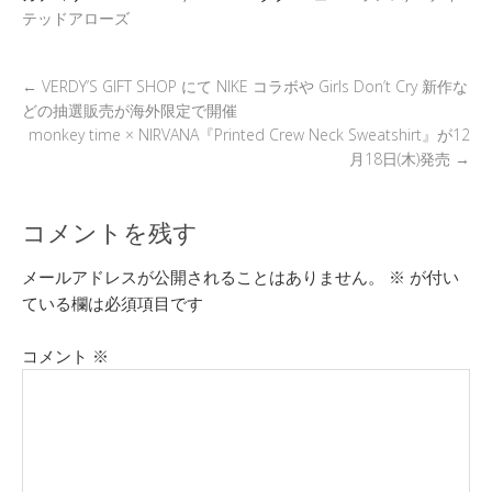
s
o
テッドアローズ
k
←
VERDY’S GIFT SHOP にて NIKE コラボや Girls Don’t Cry 新作な
どの抽選販売が海外限定で開催
monkey time × NIRVANA『Printed Crew Neck Sweatshirt』が12
月18日(木)発売
→
コメントを残す
メールアドレスが公開されることはありません。
※
が付い
ている欄は必須項目です
コメント
※