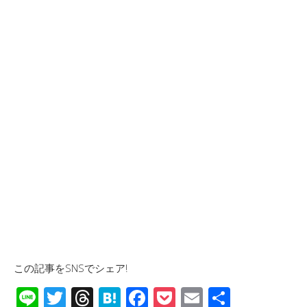
この記事をSNSでシェア!
Li
T
T
H
F
P
E
共