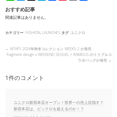
n
wi
hr
at
ac
o
m
有
おすすめ記事
e
tt
e
e
e
ck
ail
関連記事はありません。
er
a
n
b
et
d
a
o
カテゴリー:
FASHION
,
LAUNCHES
タグ:
ユニクロ
s
o
k
←
WTAPS 2024年秋冬コレクション WEEK5-2 が発売
fragment design x WEEKEND SEQUEL × RAMIDUS のトリプルコ
ラボバッグが発売
→
1件のコメント
ユニクロ新宿本店オープン！世界一の売上目指す？
新宿本店は、ビックロを超えるのか！？