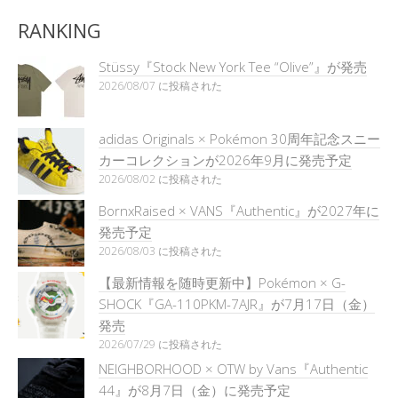
RANKING
Stüssy『Stock New York Tee “Olive”』が発売
2026/08/07 に投稿された
adidas Originals × Pokémon 30周年記念スニー
カーコレクションが2026年9月に発売予定
2026/08/02 に投稿された
BornxRaised × VANS『Authentic』が2027年に
発売予定
2026/08/03 に投稿された
【最新情報を随時更新中】Pokémon × G-
SHOCK『GA-110PKM-7AJR』が7月17日（金）
発売
2026/07/29 に投稿された
NEIGHBORHOOD × OTW by Vans『Authentic
44』が8月7日（金）に発売予定