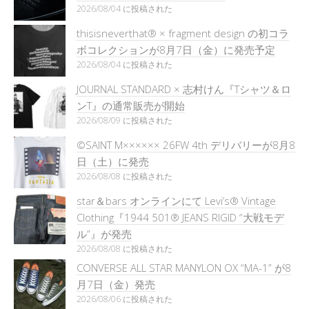
2026/08/04 に投稿された
thisisneverthat® × fragment design の初コラ
ボコレクションが8月7日（金）に発売予定
2026/08/04 に投稿された
JOURNAL STANDARD × 志村けん『Tシャツ＆ロ
ンT』の通常販売が開始
2026/08/09 に投稿された
©SAINT M×××××× 26FW 4th デリバリーが8月8
日（土）に発売
2026/08/08 に投稿された
star＆bars オンラインにて Levi’s® Vintage
Clothing『1944 501® JEANS RIGID “大戦モデ
ル”』が発売
2026/08/08 に投稿された
CONVERSE ALL STAR MANYLON OX “MA-1” が8
月7日（金）発売
2026/08/06 に投稿された