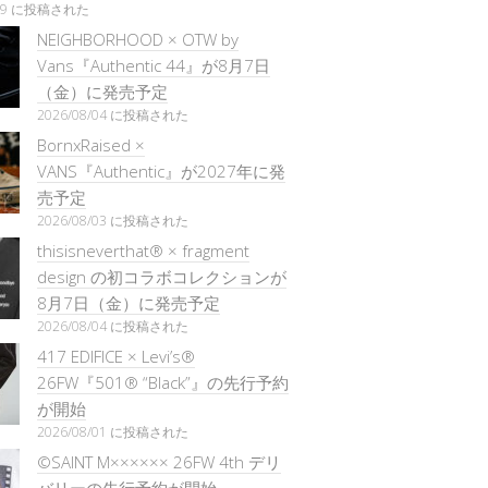
/29 に投稿された
NEIGHBORHOOD × OTW by
Vans『Authentic 44』が8月7日
（金）に発売予定
2026/08/04 に投稿された
BornxRaised ×
VANS『Authentic』が2027年に発
売予定
2026/08/03 に投稿された
thisisneverthat® × fragment
design の初コラボコレクションが
8月7日（金）に発売予定
2026/08/04 に投稿された
417 EDIFICE × Levi’s®
26FW『501®︎ “Black”』の先行予約
が開始
2026/08/01 に投稿された
©SAINT M×××××× 26FW 4th デリ