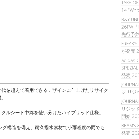
TAKE O
14 “Whi
B&Y UNI
26FW『H
先行予
FREAK
が発売
2
adidas 
SPEZIA
発売
20
JOURNA
世代を超えて着用できるデザインに仕上げたリサイク
ジ リジ
場。
JOURNAL
リジッ
イクルシート中綿を使い分けたハイブリッド仕様。
開始
20
BEAMS
ング構造を備え、耐久撥水素材で小雨程度の雨でも
発売
20