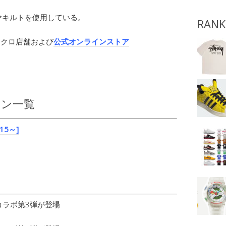
ヤキルトを使用している。
RANK
ニクロ店舗および
公式オンラインストア
イン一覧
15～]