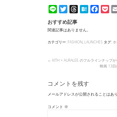
Li
T
T
H
F
P
n
wi
hr
at
ac
o
おすすめ記事
e
tt
e
e
e
c
関連記事はありません。
er
a
n
b
et
d
a
o
カテゴリー:
FASHION
,
LAUNCHES
タグ:
ホ
s
o
k
←
KITH × AURALEE のフルラインナップ
映画 13日
コメントを残す
メールアドレスが公開されることはあ
コメント
※