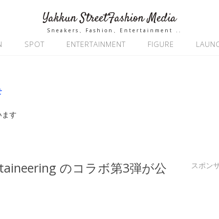
Yakkun StreetFashion Media
Sneakers、Fashion、Entertainment ..
N
SPOT
ENTERTAINMENT
FIGURE
LAUN
せ
います
untaineering のコラボ第3弾が公
スポン