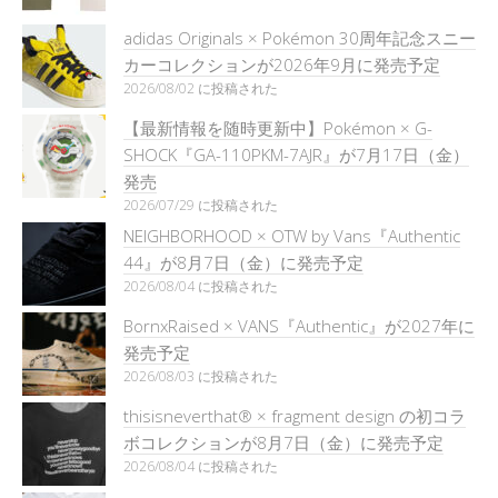
adidas Originals × Pokémon 30周年記念スニー
カーコレクションが2026年9月に発売予定
2026/08/02 に投稿された
【最新情報を随時更新中】Pokémon × G-
SHOCK『GA-110PKM-7AJR』が7月17日（金）
発売
2026/07/29 に投稿された
NEIGHBORHOOD × OTW by Vans『Authentic
44』が8月7日（金）に発売予定
2026/08/04 に投稿された
BornxRaised × VANS『Authentic』が2027年に
発売予定
2026/08/03 に投稿された
thisisneverthat® × fragment design の初コラ
ボコレクションが8月7日（金）に発売予定
2026/08/04 に投稿された