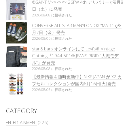
©SAINT M×××××× 26FW 4th デリバリーが8月8
日（土）に発売
2026/08/08 に投稿された
CONVERSE ALL STAR MANYLON OX “MA-1” が8
月7日（金）発売
2026/08/06 に投稿された
star＆bars オンラインにて Levi’s® Vintage
Clothing『1944 501® JEANS RIGID “大戦モデ
ル”』が発売
2026/08/08 に投稿された
【最新情報を随時更新中】NIKE JAPAN が X2 カ
プセルコレクションが国内6月16日(火)発売
2026/08/05 に投稿された
CATEGORY
ENTERTAINMENT
(226)