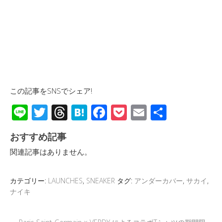
この記事をSNSでシェア!
Li
T
T
H
F
P
E
共
n
wi
hr
at
ac
o
m
有
おすすめ記事
e
tt
e
e
e
ck
ail
関連記事はありません。
er
a
n
b
et
d
a
o
カテゴリー:
LAUNCHES
,
SNEAKER
タグ:
アンダーカバー
,
サカイ
,
s
o
ナイキ
k