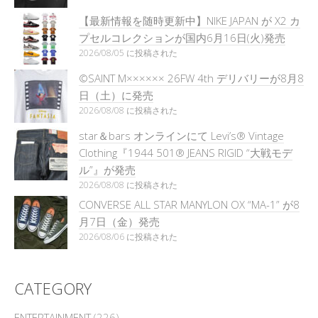
【最新情報を随時更新中】NIKE JAPAN が X2 カ
プセルコレクションが国内6月16日(火)発売
2026/08/05 に投稿された
©SAINT M×××××× 26FW 4th デリバリーが8月8
日（土）に発売
2026/08/08 に投稿された
star＆bars オンラインにて Levi’s® Vintage
Clothing『1944 501® JEANS RIGID “大戦モデ
ル”』が発売
2026/08/08 に投稿された
CONVERSE ALL STAR MANYLON OX “MA-1” が8
月7日（金）発売
2026/08/06 に投稿された
CATEGORY
ENTERTAINMENT
(226)