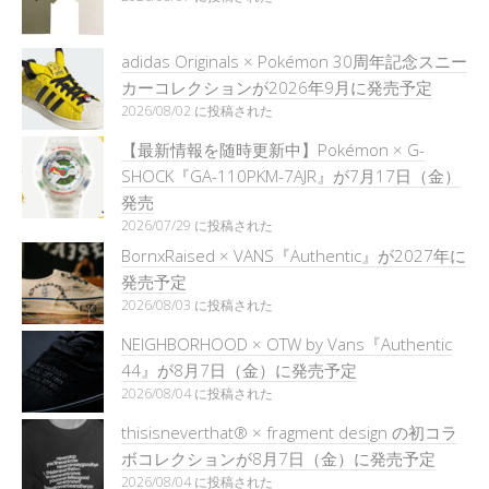
adidas Originals × Pokémon 30周年記念スニー
カーコレクションが2026年9月に発売予定
2026/08/02 に投稿された
【最新情報を随時更新中】Pokémon × G-
SHOCK『GA-110PKM-7AJR』が7月17日（金）
発売
2026/07/29 に投稿された
BornxRaised × VANS『Authentic』が2027年に
発売予定
2026/08/03 に投稿された
NEIGHBORHOOD × OTW by Vans『Authentic
44』が8月7日（金）に発売予定
2026/08/04 に投稿された
thisisneverthat® × fragment design の初コラ
ボコレクションが8月7日（金）に発売予定
2026/08/04 に投稿された