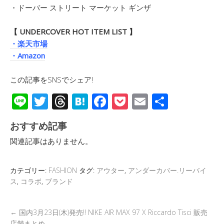
・ドーバー ストリート マーケット ギンザ
【 UNDERCOVER HOT ITEM LIST 】
・楽天市場
・Amazon
この記事をSNSでシェア!
Li
T
T
H
F
P
E
共
n
wi
hr
at
ac
o
m
有
おすすめ記事
e
tt
e
e
e
ck
ail
関連記事はありません。
er
a
n
b
et
d
a
o
カテゴリー:
FASHION
タグ:
アウター
,
アンダーカバー.リーバイ
s
o
ス
,
コラボ
,
ブランド
k
←
国内3月23日(木)発売!! NIKE AIR MAX 97 X Riccardo Tisci 販売
店舗まとめ