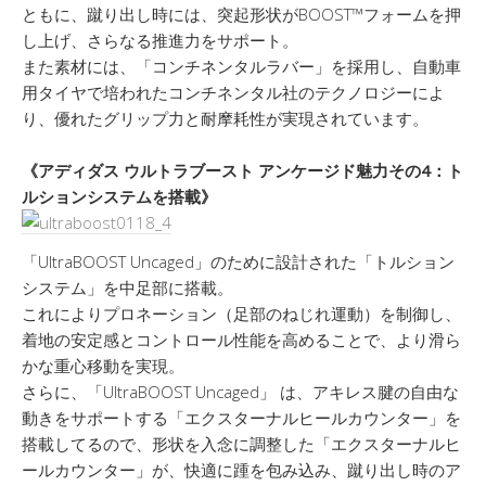
ともに、蹴り出し時には、突起形状がBOOST™フォームを押
し上げ、さらなる推進力をサポート。
また素材には、「コンチネンタルラバー」を採用し、自動車
用タイヤで培われたコンチネンタル社のテクノロジーによ
り、優れたグリップ力と耐摩耗性が実現されています。
《アディダス ウルトラブースト アンケージド魅力その4：ト
ルションシステムを搭載》
「UltraBOOST Uncaged」のために設計された「トルション
システム」を中足部に搭載。
これによりプロネーション（足部のねじれ運動）を制御し、
着地の安定感とコントロール性能を高めることで、より滑ら
かな重心移動を実現。
さらに、「UltraBOOST Uncaged」 は、アキレス腱の自由な
動きをサポートする「エクスターナルヒールカウンター」を
搭載してるので、形状を入念に調整した「エクスターナルヒ
ールカウンター」が、快適に踵を包み込み、蹴り出し時のア