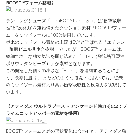
BOOST™フォーム搭載》
ランニングシューズ「UltraBOOST Uncaged」は“衝撃吸収
性”と“反発力”を兼ね備えたクッション素材「BOOST™フォー
ム」をミッドソールに100%使用しています。
従来のミッドソール素材の主流はEVAと呼ばれる「エチレン
– 酢酸ビニル共重合樹脂」でしたが、BOOST™フォームは、
微細で均一な独立気泡を閉じ込めた「E-TPU（発泡熱可塑性
ポリウレタンビーズ）」が素材となります。
この発泡した個々の小さな「E-TPU」を連結することによ
り、長期に渡り、 またどのような環境下においても、従来
のミッドソール素材より高い衝撃吸収性と反発力を実現して
います。
《アディダス ウルトラブースト アンケージド魅力その2：プ
ライムニットアッパーの素材を採用》
BOOST™フォームと足の形状変化に合わせた、アディダス独