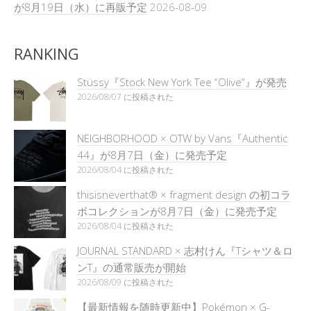
が8月19日（水）に再販予定
2026-08-09
RANKING
Stüssy『Stock New York Tee “Olive”』が発売
2026/08/07 に投稿された
NEIGHBORHOOD × OTW by Vans『Authentic
44』が8月7日（金）に発売予定
2026/08/04 に投稿された
thisisneverthat® × fragment design の初コラ
ボコレクションが8月7日（金）に発売予定
2026/08/04 に投稿された
JOURNAL STANDARD × 志村けん『Tシャツ＆ロ
ンT』の通常販売が開始
2026/08/09 に投稿された
【最新情報を随時更新中】Pokémon × G-