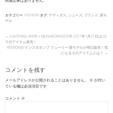
関連記事はありません。
er
a
n
b
et
d
a
o
カテゴリー:
FASHION
タグ:
アディダス
,
シューズ
,
ブランド
,
新モ
s
o
デル
k
←
A BATHING APE® x NEIGHBORHOOD® 2017年1月21日(土)コ
ラボアイテム発売！
REEBOKの”インスタポンプ フューリー”新モデルが明日販売！気
になるそのアイテムとは？
→
コメントを残す
メールアドレスが公開されることはありません。
※
が付い
ている欄は必須項目です
コメント
※