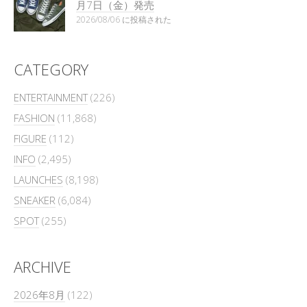
月7日（金）発売
2026/08/06 に投稿された
CATEGORY
ENTERTAINMENT
(226)
FASHION
(11,868)
FIGURE
(112)
INFO
(2,495)
LAUNCHES
(8,198)
SNEAKER
(6,084)
SPOT
(255)
ARCHIVE
2026年8月
(122)