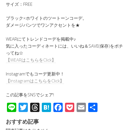
サイズ：FREE
ブラック×ホワイトのツートーンコーデ。
ダメージパンツでワンアクセントを★
WEARにてトレンドコーデを掲載中♪
気に入ったコーディネートには、いいね＆SAVE(保存)をポチ
ってね☆
【WEARはこちらをClick】
Instagramでもコーデ更新中！
【InstagramはこちらをClick】
この記事をSNSでシェア!
Li
T
T
H
F
P
E
共
n
wi
hr
at
ac
o
m
有
おすすめ記事
e
tt
e
e
e
ck
ail