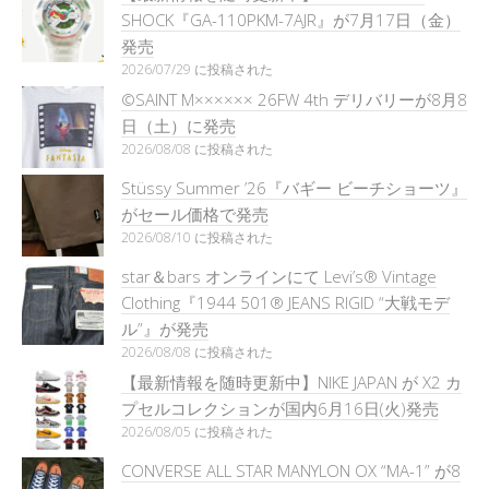
SHOCK『GA-110PKM-7AJR』が7月17日（金）
発売
2026/07/29 に投稿された
©SAINT M×××××× 26FW 4th デリバリーが8月8
日（土）に発売
2026/08/08 に投稿された
Stüssy Summer ’26『バギー ビーチショーツ』
がセール価格で発売
2026/08/10 に投稿された
star＆bars オンラインにて Levi’s® Vintage
Clothing『1944 501® JEANS RIGID “大戦モデ
ル”』が発売
2026/08/08 に投稿された
【最新情報を随時更新中】NIKE JAPAN が X2 カ
プセルコレクションが国内6月16日(火)発売
2026/08/05 に投稿された
CONVERSE ALL STAR MANYLON OX “MA-1” が8