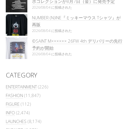
ボコレクションが8月7日（金）に発売予定
2026/08/04 に投稿された
NUMBER (N)INE『ミッキーマウス Tシャツ』が
再販
2026/08/04 に投稿された
©SAINT M×××××× 26FW 4th デリバリーの先行
予約が開始
2026/08/04 に投稿された
CATEGORY
ENTERTAINMENT
(226)
FASHION
(11,847)
FIGURE
(112)
INFO
(2,474)
LAUNCHES
(8,174)