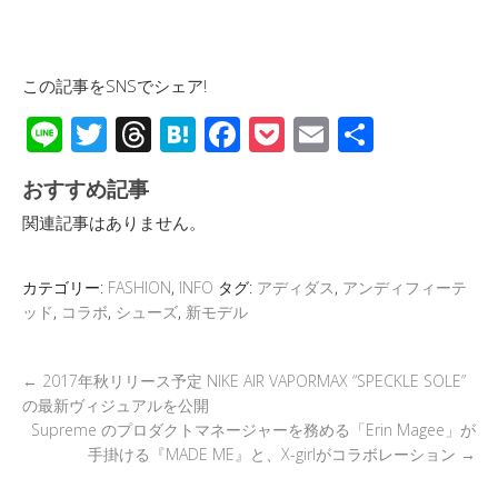
この記事をSNSでシェア!
Li
T
T
H
F
P
E
共
n
wi
hr
at
ac
o
m
有
おすすめ記事
e
tt
e
e
e
ck
ail
関連記事はありません。
er
a
n
b
et
d
a
o
カテゴリー:
FASHION
,
INFO
タグ:
アディダス
,
アンディフィーテ
s
o
ッド
,
コラボ
,
シューズ
,
新モデル
k
←
2017年秋リリース予定 NIKE AIR VAPORMAX “SPECKLE SOLE”
の最新ヴィジュアルを公開
Supreme のプロダクトマネージャーを務める「Erin Magee」が
手掛ける『MADE ME』と、X-girlがコラボレーション
→