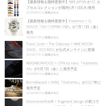
【最新情報を随時更新中】NIKE JAPAN が X2 カ
プセルコレクションが国内6月16日(火)発売
2026/08/05 に投稿された
【最新情報を随時更新中】Pokémon × G-
SHOCK『GA-110PKM-7AJR』が7月17日（金）
発売
2026/07/29 に投稿された
Travis Scott × The Odyssey × NIKE MOON
SHOE、ACG MOC が公式オンラインに登場
2026/07/31 に投稿された
NEIGHBORHOOD × OTW by Vans『Authentic
44』が8月7日（金）に発売予定
2026/08/04 に投稿された
BornxRaised × VANS『Authentic』が2027年に
発売予定
2026/08/03 に投稿された
thisisneverthat® × fragment design の初コラ