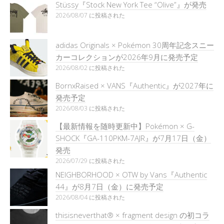
Stüssy『Stock New York Tee “Olive”』が発売
2026/08/07 に投稿された
adidas Originals × Pokémon 30周年記念スニー
カーコレクションが2026年9月に発売予定
2026/08/02 に投稿された
BornxRaised × VANS『Authentic』が2027年に
発売予定
2026/08/03 に投稿された
【最新情報を随時更新中】Pokémon × G-
SHOCK『GA-110PKM-7AJR』が7月17日（金）
発売
2026/07/29 に投稿された
NEIGHBORHOOD × OTW by Vans『Authentic
44』が8月7日（金）に発売予定
2026/08/04 に投稿された
thisisneverthat® × fragment design の初コラ