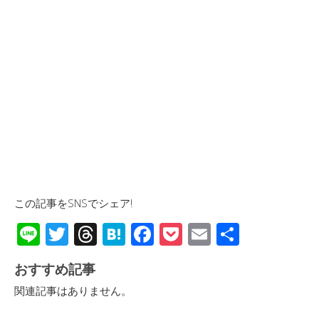
この記事をSNSでシェア!
Li
T
T
H
F
P
E
共
n
wi
hr
at
ac
o
m
有
おすすめ記事
e
tt
e
e
e
ck
ail
関連記事はありません。
er
a
n
b
et