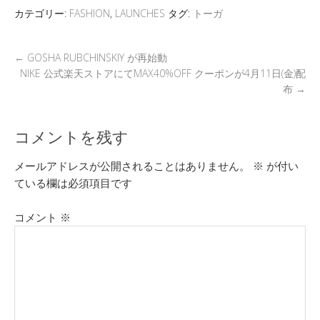
d
a
o
カテゴリー:
FASHION
,
LAUNCHES
タグ:
トーガ
s
o
k
←
GOSHA RUBCHINSKIY が再始動
NIKE 公式楽天ストアにてMAX40%OFF クーポンが4月11日(金)配
布
→
コメントを残す
メールアドレスが公開されることはありません。
※
が付い
ている欄は必須項目です
コメント
※