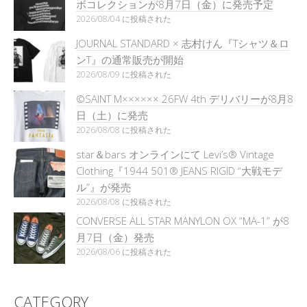
ボコレクションが8月7日（金）に発売予定
2026/08/04 に投稿された
JOURNAL STANDARD × 志村けん『Tシャツ＆ロ
ンT』の通常販売が開始
2026/08/09 に投稿された
©SAINT M×××××× 26FW 4th デリバリーが8月8
日（土）に発売
2026/08/08 に投稿された
star＆bars オンラインにて Levi’s® Vintage
Clothing『1944 501® JEANS RIGID “大戦モデ
ル”』が発売
2026/08/08 に投稿された
CONVERSE ALL STAR MANYLON OX “MA-1” が8
月7日（金）発売
2026/08/06 に投稿された
CATEGORY