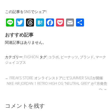
この記事をSNSでシェア!
Li
T
T
H
F
P
E
共
n
wi
hr
at
ac
o
m
有
おすすめ記事
e
tt
e
e
e
ck
ail
関連記事はありません。
er
a
n
b
et
d
a
o
カテゴリー:
FASHION
タグ:
コラボ
,
ピーナッツ
,
ブランド
,
マーク
s
o
ジェイコブス
k
←
FREAK’S STORE オンラインストアにてSUMMER SALEが開催
NIKE AIR JORDAN 1 RETRO HIGH OG “NEUTRAL GREY” が7月発売
へ
→
コメントを残す