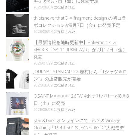
44』が8月7日（金）に発売予定
2026/08/04 に投稿された
thisisneverthat® × fragment design の初コラ
ボコレクションが8月7日（金）に発売予定
2026/08/04 に投稿された
【最新情報を随時更新中】Pokémon × G-
SHOCK『GA-110PKM-7AJR』が7月17日（金）
発売
2026/07/29 に投稿された
JOURNAL STANDARD × 志村けん『Tシャツ＆ロ
ンT』の通常販売が開始
2026/08/09 に投稿された
©SAINT M×××××× 26FW 4th デリバリーが8月8
日（土）に発売
2026/08/08 に投稿された
star＆bars オンラインにて Levi’s® Vintage
Clothing『1944 501® JEANS RIGID “大戦モデ
ル”』が発売