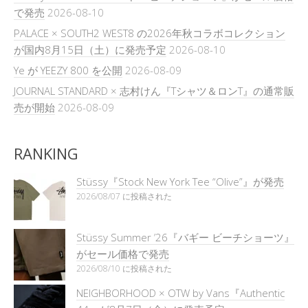
で発売
2026-08-10
PALACE × SOUTH2 WEST8 の2026年秋コラボコレクション
が国内8月15日（土）に発売予定
2026-08-10
Ye が YEEZY 800 を公開
2026-08-09
JOURNAL STANDARD × 志村けん『Tシャツ＆ロンT』の通常販
売が開始
2026-08-09
RANKING
Stüssy『Stock New York Tee “Olive”』が発売
2026/08/07 に投稿された
Stüssy Summer ’26『バギー ビーチショーツ』
がセール価格で発売
2026/08/10 に投稿された
NEIGHBORHOOD × OTW by Vans『Authentic