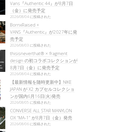
Vans『Authentic 44』が8月7日
（金）に発売予定
2026/08/04 に投稿された
BornxRaised ×
VANS『Authentic』が2027年に発
売予定
2026/08/03 に投稿された
thisisneverthat® × fragment
design の初コラボコレクションが
8月7日（金）に発売予定
2026/08/04 に投稿された
【最新情報を随時更新中】NIKE
JAPAN が X2 カプセルコレクショ
ンが国内6月16日(火)発売
2026/08/05 に投稿された
CONVERSE ALL STAR MANYLON
OX “MA-1” が8月7日（金）発売
2026/08/06 に投稿された