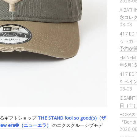
2026-0
A BATH
念コレク
08-08
417 ED
ットカー
予約が
EMINEM 
年5月1
417 ED
& ペイ
08-08
©SAIN
日（土
HOKA®
るギフトショップ
THE STAND fool so good(s)（ザ
『Bond
New era®（ニューエラ）
のエクスクルーシブモデ
2026-0