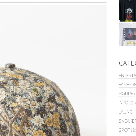
CATE
ENTERT
FASHIO
FIGURE
(
INFO
(2,
LAUNCH
SNEAKE
SPOT
(2