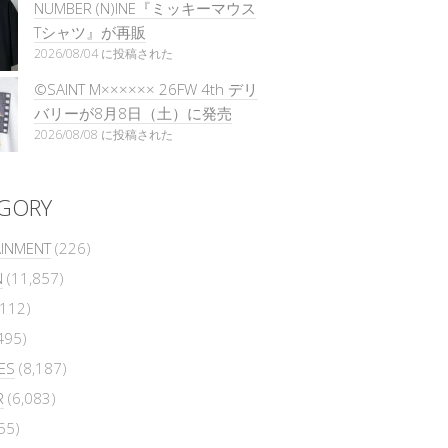
NUMBER (N)INE『ミッキーマウス
Tシャツ』が再販
2026/08/04 に投稿された
©SAINT M×××××× 26FW 4th デリ
バリーが8月8日（土）に発売
2026/08/08 に投稿された
GORY
AINMENT
(226)
N
(11,857)
112)
495)
ES
(8,187)
R
(6,083)
55)