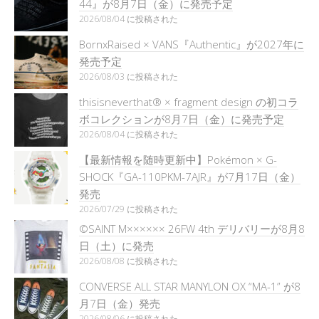
44』が8月7日（金）に発売予定
2026/08/04 に投稿された
BornxRaised × VANS『Authentic』が2027年に
発売予定
2026/08/03 に投稿された
thisisneverthat® × fragment design の初コラ
ボコレクションが8月7日（金）に発売予定
2026/08/04 に投稿された
【最新情報を随時更新中】Pokémon × G-
SHOCK『GA-110PKM-7AJR』が7月17日（金）
発売
2026/07/29 に投稿された
©SAINT M×××××× 26FW 4th デリバリーが8月8
日（土）に発売
2026/08/08 に投稿された
CONVERSE ALL STAR MANYLON OX “MA-1” が8
月7日（金）発売
2026/08/06 に投稿された