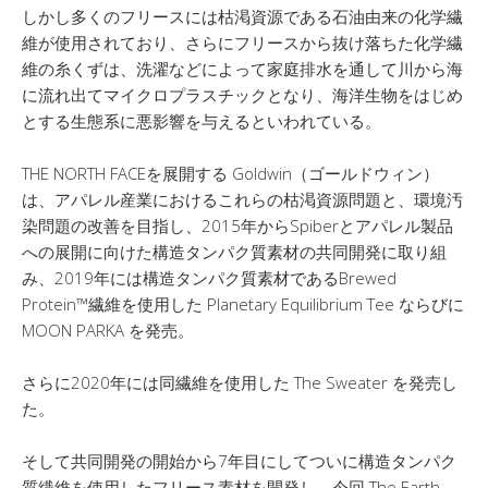
しかし多くのフリースには枯渇資源である石油由来の化学繊
維が使用されており、さらにフリースから抜け落ちた化学繊
維の糸くずは、洗濯などによって家庭排水を通して川から海
に流れ出てマイクロプラスチックとなり、海洋生物をはじめ
とする生態系に悪影響を与えるといわれている。
THE NORTH FACEを展開する Goldwin（ゴールドウィン）
は、アパレル産業におけるこれらの枯渇資源問題と、環境汚
染問題の改善を目指し、2015年からSpiberとアパレル製品
への展開に向けた構造タンパク質素材の共同開発に取り組
み、2019年には構造タンパク質素材であるBrewed
Protein™繊維を使用した Planetary Equilibrium Tee ならびに
MOON PARKA を発売。
さらに2020年には同繊維を使用した The Sweater を発売し
た。
そして共同開発の開始から7年目にしてついに構造タンパク
質繊維を使用したフリース素材を開発し、今回 The Earth