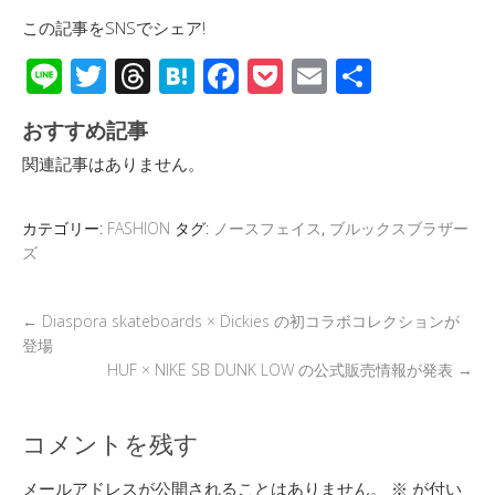
この記事をSNSでシェア!
Li
T
T
H
F
P
E
共
n
wi
hr
at
ac
o
m
有
おすすめ記事
e
tt
e
e
e
ck
ail
関連記事はありません。
er
a
n
b
et
d
a
o
カテゴリー:
FASHION
タグ:
ノースフェイス
,
ブルックスブラザー
s
o
ズ
k
←
Diaspora skateboards × Dickies の初コラボコレクションが
登場
HUF × NIKE SB DUNK LOW の公式販売情報が発表
→
コメントを残す
メールアドレスが公開されることはありません。
※
が付い