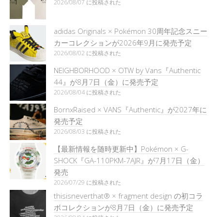
2026/08/07 に投稿された
adidas Originals × Pokémon 30周年記念スニー
カーコレクションが2026年9月に発売予定
2026/08/02 に投稿された
NEIGHBORHOOD × OTW by Vans『Authentic
44』が8月7日（金）に発売予定
2026/08/04 に投稿された
BornxRaised × VANS『Authentic』が2027年に
発売予定
2026/08/03 に投稿された
【最新情報を随時更新中】Pokémon × G-
SHOCK『GA-110PKM-7AJR』が7月17日（金）
発売
2026/07/29 に投稿された
thisisneverthat® × fragment design の初コラ
ボコレクションが8月7日（金）に発売予定