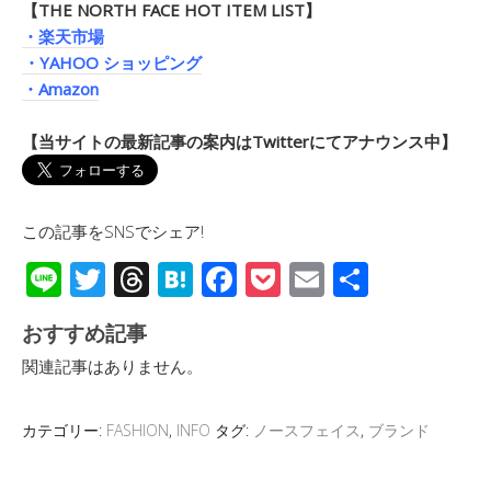
【THE NORTH FACE HOT ITEM LIST】
・楽天市場
・YAHOO ショッピング
・Amazon
【当サイトの最新記事の案内はTwitterにてアナウンス中】
この記事をSNSでシェア!
Li
T
T
H
F
P
E
共
n
wi
hr
at
ac
o
m
有
おすすめ記事
e
tt
e
e
e
ck
ail
関連記事はありません。
er
a
n
b
et
d
a
o
カテゴリー:
FASHION
,
INFO
タグ:
ノースフェイス
,
ブランド
s
o
k