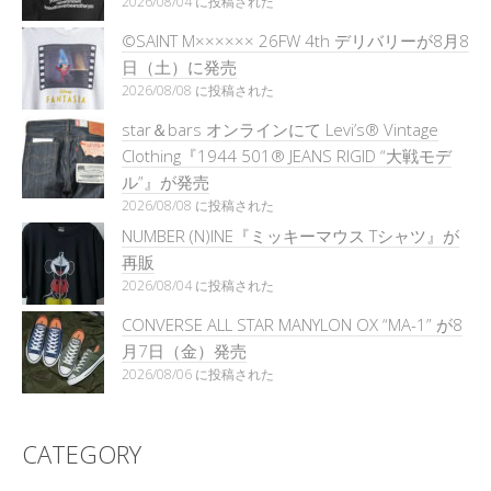
2026/08/04 に投稿された
©SAINT M×××××× 26FW 4th デリバリーが8月8
日（土）に発売
2026/08/08 に投稿された
star＆bars オンラインにて Levi’s® Vintage
Clothing『1944 501® JEANS RIGID “大戦モデ
ル”』が発売
2026/08/08 に投稿された
NUMBER (N)INE『ミッキーマウス Tシャツ』が
再販
2026/08/04 に投稿された
CONVERSE ALL STAR MANYLON OX “MA-1” が8
月7日（金）発売
2026/08/06 に投稿された
CATEGORY