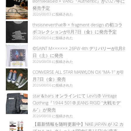
BornxRaised × VANS『Authentic』が2027年に
発売予定
2026/08/03 に投稿された
thisisneverthat® × fragment design の初コラ
ボコレクションが8月7日（金）に発売予定
2026/08/04 に投稿された
©SAINT M×××××× 26FW 4th デリバリーが8月8
日（土）に発売
2026/08/08 に投稿された
CONVERSE ALL STAR MANYLON OX “MA-1” が8
月7日（金）発売
2026/08/06 に投稿された
star＆bars オンラインにて Levi’s® Vintage
Clothing『1944 501® JEANS RIGID “大戦モデ
ル”』が発売
2026/08/08 に投稿された
【最新情報を随時更新中】NIKE JAPAN が X2 カ