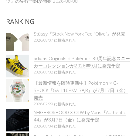
ツ』の先行予約が開始
2026-08-08
RANKING
Stüssy『Stock New York Tee “Olive”』が発売
2026/08/07 に投稿された
adidas Originals × Pokémon 30周年記念スニー
カーコレクションが2026年9月に発売予定
2026/08/02 に投稿された
【最新情報を随時更新中】Pokémon × G-
SHOCK『GA-110PKM-7AJR』が7月17日（金）
発売
2026/07/29 に投稿された
NEIGHBORHOOD × OTW by Vans『Authentic
44』が8月7日（金）に発売予定
2026/08/04 に投稿された