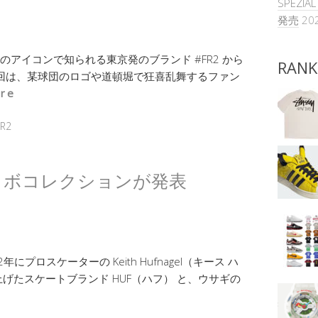
SPEZIA
発売
20
ギのアイコンで知られる東京発のブランド #FR2 から
RANK
回は、某球団のロゴや道頓堀で狂喜乱舞するファン
re
R2
新コラボコレクションが発表
にプロスケーターの Keith Hufnagel（キース ハ
げたスケートブランド HUF（ハフ） と、ウサギの