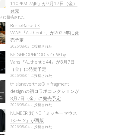
110PKM-7AJR』が7月17日（金）
発売
/29 に投稿された
BornxRaised ×
VANS『Authentic』が2027年に発
売予定
2026/08/03 に投稿された
NEIGHBORHOOD × OTW by
Vans『Authentic 44』が8月7日
（金）に発売予定
2026/08/04 に投稿された
thisisneverthat® × fragment
design の初コラボコレクションが
8月7日（金）に発売予定
2026/08/04 に投稿された
NUMBER (N)INE『ミッキーマウス
Tシャツ』が再販
2026/08/04 に投稿された