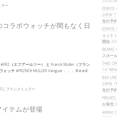
2026-0
ュラー
ÉDIFICE
26FW
先行予
uller のコラボウォッチが間もなく日
EDIFIC
ェット 
開始
20
BEAMS 
スボー
TAKE O
2（エフアールツー） と Franck Muller（フラン
14 “Whi
 #FR2NCK MULLER Vanguar．．．
Read
B&Y UNI
26FW『H
R2
,
フランクミュラー
先行予
FREAK
が発売
2
ルアイテムが登場
adidas 