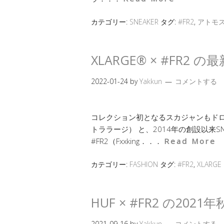
カテゴリー:
SNEAKER
タグ:
#FR2
,
アトモ
XLARGE® × #FR
2022-01-24
by
Yakkun
コメントする
コレクション初となるスカジャンもドロップ
トララージ） と、2014年の創設以来
#FR2（Fxxking．．．
Read More
カテゴリー:
FASHION
タグ:
#FR2
,
XLARGE
HUF × #FR2 の2
2021-09-16
by
Yakkun
コメントする