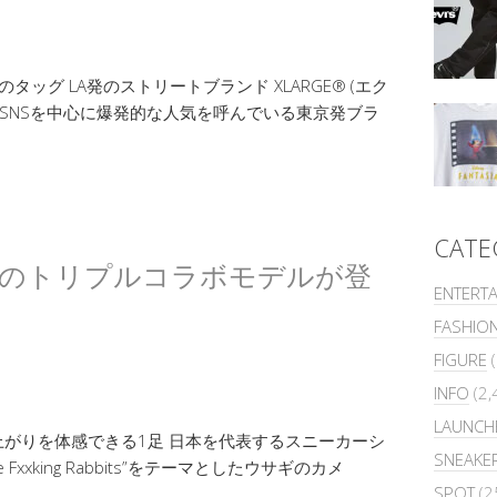
ッグ LA発のストリートブランド XLARGE® (エク
来SNSを中心に爆発的な人気を呼んでいる東京発ブラ
CATE
 PUMA のトリプルコラボモデルが登
ENTERT
FASHIO
FIGURE
(
INFO
(2,
LAUNCH
がりを体感できる1足 日本を代表するスニーカーシ
SNEAKE
 Fxxking Rabbits”をテーマとしたウサギのカメ
SPOT
(2