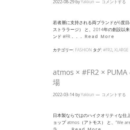
2022-08-29
by
Yakkun
コメントする
若者層に支持される両ブランドが6度目のタ
ストララージ） と、2014年の創設以
ンド #FR．．．
Read More
カテゴリー:
FASHION
タグ:
#FR2
,
XLARGE
atmos × #FR2 ×
場
2022-03-14
by
Yakkun
コメントする
日本製ならではのハイクオリティな仕上
ョップ atmos（アトモス） と、”We are
ラ．．．
Read More