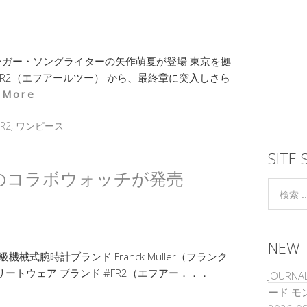
シンガー・ソングライターの矢作萌夏が登場 東京を拠
FR2（エフアールツー） から、最終章に突入しさら
 More
R2
,
ワンピース
SITE 
 #FR2 のコラボウォッチが発売
NEW
イス高級機械式腕時計ブランド Franck Muller（フランク
ートウェア ブランド #FR2（エフアー．．．
JOURNA
ード 