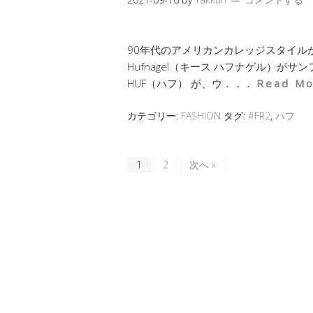
90年代のアメリカンカレッジスタイルがテ
Hufnagel（キース ハフナゲル）
HUF（ハフ） が、ウ．．．
Read Mo
カテゴリー:
FASHION
タグ:
#FR2
,
ハフ
1
2
次へ »