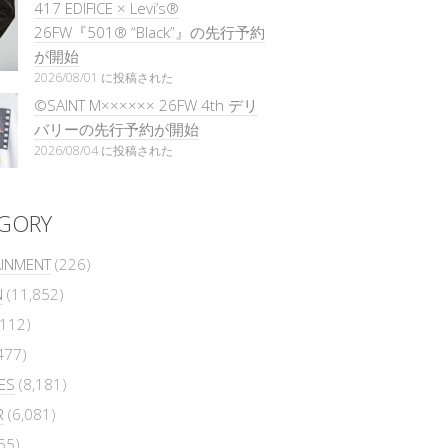
417 EDIFICE × Levi’s®
26FW『501®︎ “Black”』の先行予約
が開始
2026/08/01 に投稿された
©SAINT M×××××× 26FW 4th デリ
バリーの先行予約が開始
2026/08/04 に投稿された
GORY
AINMENT
(226)
N
(11,852)
112)
477)
ES
(8,181)
R
(6,081)
55)