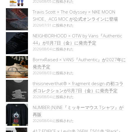
2026/08/05 に投稿された
Travis Scott × The Odyssey × NIKE MOON
SHOE、ACG MOC が公式オンラインに登場
2026/07/31 に投稿された
NEIGHBORHOOD × OTW by Vans『Authentic
44』が8月7日（金）に発売予定
2026/08/04 に投稿された
BornxRaised × VANS『Authentic』が2027年に
発売予定
2026/08/03 に投稿された
thisisneverthat® × fragment design の初コラ
ボコレクションが8月7日（金）に発売予定
2026/08/04 に投稿された
NUMBER (N)INE『ミッキーマウス Tシャツ』が
再販
2026/08/04 に投稿された
417 EDIFICE × Levi’s® 26FW『501®︎ “Black”』