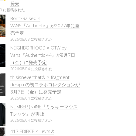
発売
/29 に投稿された
BornxRaised ×
VANS『Authentic』が2027年に発
売予定
2026/08/03 に投稿された
NEIGHBORHOOD × OTW by
Vans『Authentic 44』が8月7日
（金）に発売予定
2026/08/04 に投稿された
thisisneverthat® × fragment
design の初コラボコレクションが
8月7日（金）に発売予定
2026/08/04 に投稿された
NUMBER (N)INE『ミッキーマウス
Tシャツ』が再販
2026/08/04 に投稿された
417 EDIFICE × Levi’s®