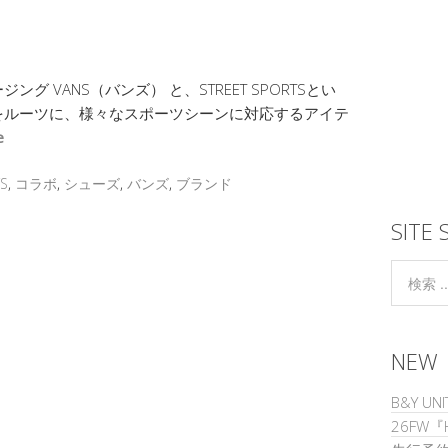
 VANS（バンズ） と、STREET SPORTSとい
をルーツに、様々なスポーツシーンに対応するアイテ
e
TS
,
コラボ
,
シューズ
,
バンズ
,
ブランド
SITE 
NEW
B&Y UNI
26FW『H