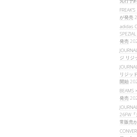
先行予
FREAK
が発売
2
adidas 
SPEZIA
発売
20
JOURNA
ジ リジ
JOURNAL
リジッ
開始
20
BEAMS
発売
20
JOURNAL
26FW
常販売
CONVER