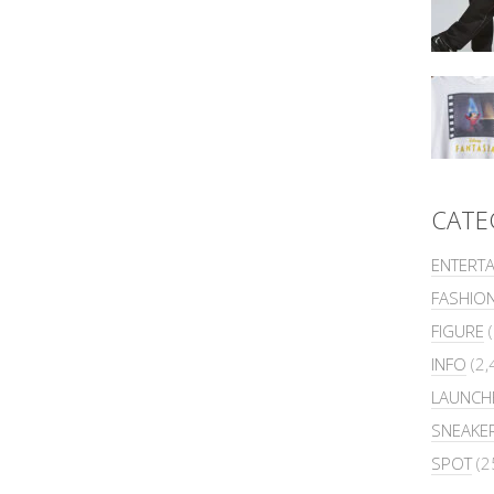
CATE
ENTERT
FASHIO
FIGURE
(
INFO
(2,
LAUNCH
SNEAKE
SPOT
(2