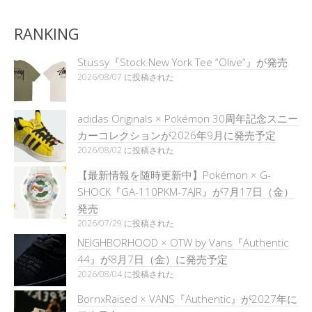
RANKING
Stüssy『Stock New York Tee “Olive”』が発売
2026/08/07 に投稿された
adidas Originals × Pokémon 30周年記念スニー
カーコレクションが2026年9月に発売予定
2026/08/02 に投稿された
【最新情報を随時更新中】Pokémon × G-
SHOCK『GA-110PKM-7AJR』が7月17日（金）
発売
2026/07/29 に投稿された
NEIGHBORHOOD × OTW by Vans『Authentic
44』が8月7日（金）に発売予定
2026/08/04 に投稿された
BornxRaised × VANS『Authentic』が2027年に