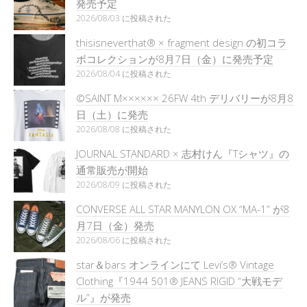
発売予定
2026/08/03 に投稿された
thisisneverthat® × fragment design の初コラ
ボコレクションが8月7日（金）に発売予定
2026/08/04 に投稿された
©SAINT M×××××× 26FW 4th デリバリーが8月8
日（土）に発売
2026/08/08 に投稿された
JOURNAL STANDARD × 志村けん『Tシャツ』の
通常販売が開始
2026/08/09 に投稿された
CONVERSE ALL STAR MANYLON OX “MA-1” が8
月7日（金）発売
2026/08/06 に投稿された
star＆bars オンラインにて Levi’s® Vintage
Clothing『1944 501® JEANS RIGID “大戦モデ
ル”』が発売