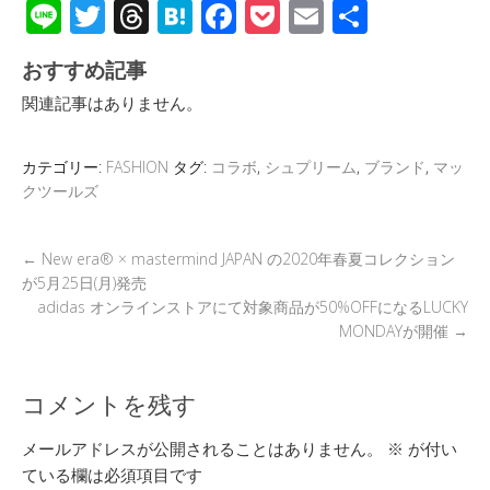
Li
T
T
H
F
P
E
共
n
wi
hr
at
ac
o
m
有
おすすめ記事
e
tt
e
e
e
ck
ail
関連記事はありません。
er
a
n
b
et
d
a
o
カテゴリー:
FASHION
タグ:
コラボ
,
シュプリーム
,
ブランド
,
マッ
s
o
クツールズ
k
←
New era® × mastermind JAPAN の2020年春夏コレクション
が5月25日(月)発売
adidas オンラインストアにて対象商品が50%OFFになるLUCKY
MONDAYが開催
→
コメントを残す
メールアドレスが公開されることはありません。
※
が付い
ている欄は必須項目です