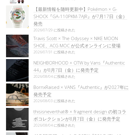
【最新情報を随時更新中】Pokémon × G-
SHOCK『GA-110PKM-7AJR』が7月17日（金）
発売
2026/07/29 に投稿された
Travis Scott × The Odyssey × NIKE MOON
SHOE、ACG MOC が公式オンラインに登場
2026/07/31 に投稿された
NEIGHBORHOOD × OTW by Vans『Authentic
44』が8月7日（金）に発売予定
2026/08/04 に投稿された
BornxRaised × VANS『Authentic』が2027年に
発売予定
2026/08/03 に投稿された
thisisneverthat® × fragment design の初コラ
ボコレクションが8月7日（金）に発売予定
2026/08/04 に投稿された