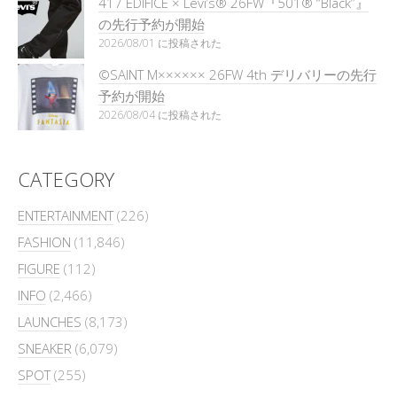
417 EDIFICE × Levi’s® 26FW『501®︎ “Black”』
の先行予約が開始
2026/08/01 に投稿された
©SAINT M×××××× 26FW 4th デリバリーの先行
予約が開始
2026/08/04 に投稿された
CATEGORY
ENTERTAINMENT
(226)
FASHION
(11,846)
FIGURE
(112)
INFO
(2,466)
LAUNCHES
(8,173)
SNEAKER
(6,079)
SPOT
(255)