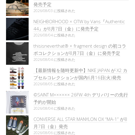
発売予定
2026/08/03 に投稿された
NEIGHBORHOOD × OTW by Vans『Authentic
44』が8月7日（金）に発売予定
2026/08/04 に投稿された
thisisneverthat® × fragment design の初コラ
ボコレクションが8月7日（金）に発売予定
2026/08/04 に投稿された
【最新情報を随時更新中】NIKE JAPAN が X2 カ
プセルコレクションが国内6月16日(火)発売
2026/08/05 に投稿された
©SAINT M×××××× 26FW 4th デリバリーの先行
予約が開始
2026/08/04 に投稿された
CONVERSE ALL STAR MANYLON OX “MA-1” が8
月7日（金）発売
2026/08/06 に投稿された