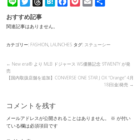
Li
T
T
H
F
P
E
共
n
wi
hr
at
ac
o
m
有
おすすめ記事
e
tt
e
e
e
ck
ail
関連記事はありません。
er
a
n
b
et
d
a
o
カテゴリー:
FASHION
,
LAUNCHES
タグ:
ステューシー
s
o
k
←
New era® より MLB ドジャース WS優勝記念 9TWENTY が発
売
【国内取扱店舗を追加】CONVERSE ONE STAR J OX “Orange” 4月
18日(金)発売
→
コメントを残す
メールアドレスが公開されることはありません。
※
が付い
ている欄は必須項目です