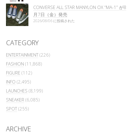
CONVERSE ALL STAR MANYLON OX “MA-1” が8
月7日（金）発売
2026/08/06 に投稿された
CATEGORY
ENTERTAINMENT
(226)
FASHION
(11,868)
FIGURE
(112)
INFO
(2,495)
LAUNCHES
(8,199)
SNEAKER
(6,085)
SPOT
(255)
ARCHIVE