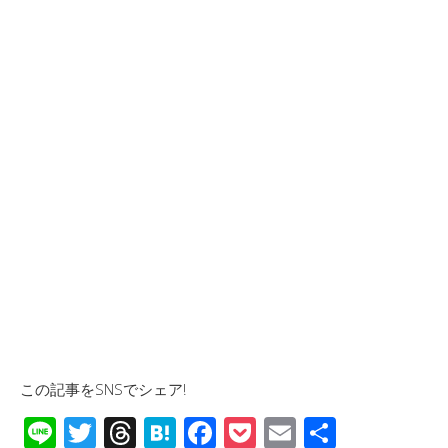
この記事をSNSでシェア!
Li
T
T
H
F
P
E
共