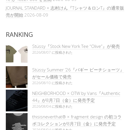
JOURNAL STANDARD × 志村けん『Tシャツ＆ロンT』の通常販
売が開始
2026-08-09
RANKING
Stüssy『Stock New York Tee “Olive”』が発売
2026/08/07 に投稿された
Stüssy Summer ’26『バギー ビーチショーツ』
がセール価格で発売
2026/08/10 に投稿された
NEIGHBORHOOD × OTW by Vans『Authentic
44』が8月7日（金）に発売予定
2026/08/04 に投稿された
thisisneverthat® × fragment design の初コラ
ボコレクションが8月7日（金）に発売予定
2026/08/04 に投稿された