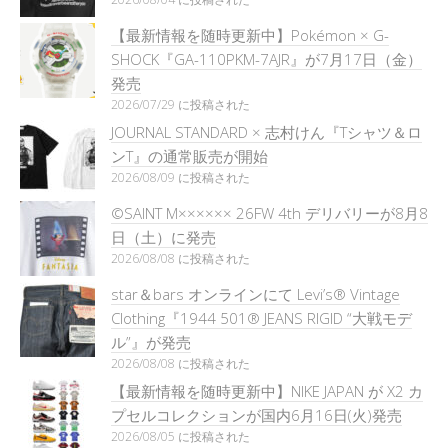
【最新情報を随時更新中】Pokémon × G-
SHOCK『GA-110PKM-7AJR』が7月17日（金）
発売
2026/07/29 に投稿された
JOURNAL STANDARD × 志村けん『Tシャツ＆ロ
ンT』の通常販売が開始
2026/08/09 に投稿された
©SAINT M×××××× 26FW 4th デリバリーが8月8
日（土）に発売
2026/08/08 に投稿された
star＆bars オンラインにて Levi’s® Vintage
Clothing『1944 501® JEANS RIGID “大戦モデ
ル”』が発売
2026/08/08 に投稿された
【最新情報を随時更新中】NIKE JAPAN が X2 カ
プセルコレクションが国内6月16日(火)発売
2026/08/05 に投稿された