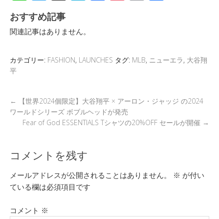
n
wi
hr
at
ac
o
m
有
おすすめ記事
e
tt
e
e
e
ck
ail
関連記事はありません。
er
a
n
b
et
d
a
o
カテゴリー:
FASHION
,
LAUNCHES
タグ:
MLB
,
ニューエラ
,
大谷翔
s
o
平
k
←
【世界2024個限定】大谷翔平 × アーロン・ジャッジ の2024
ワールドシリーズ ボブルヘッドが発売
Fear of God ESSENTIALS Tシャツの20%OFF セールが開催
→
コメントを残す
メールアドレスが公開されることはありません。
※
が付い
ている欄は必須項目です
コメント
※