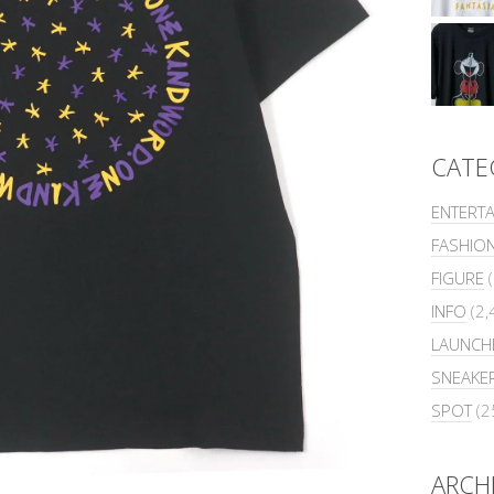
CATE
ENTERT
FASHIO
FIGURE
(
INFO
(2,
LAUNCH
SNEAKE
SPOT
(2
ARCH