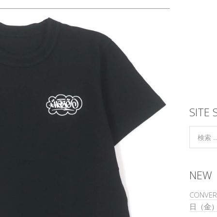
SITE 
NEW
CONVER
日（金