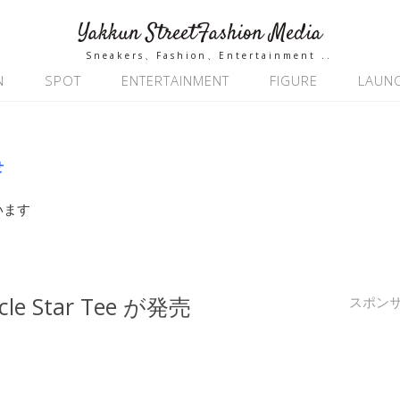
Yakkun StreetFashion Media
Sneakers、Fashion、Entertainment ..
N
SPOT
ENTERTAINMENT
FIGURE
LAUN
せ
います
ircle Star Tee が発売
スポン