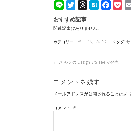
Li
T
T
H
F
P
n
wi
hr
at
ac
o
おすすめ記事
e
tt
e
e
e
c
関連記事はありません。
er
a
n
b
et
d
a
o
カテゴリー:
FASHION
,
LAUNCHES
タグ:
サ
s
o
k
←
WTAPS の Design S/S Tee が発売
コメントを残す
メールアドレスが公開されることはあ
コメント
※