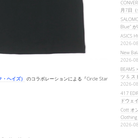
CONVERS
月7日（
SALOMON
Blue”
ASICS 
2026-0
New B
2026-0
BEAMS
ツ & 
リック・ヘイズ）
のコラボレーションによる『Circle Star
2026-0
417 ED
ドウェ
Cott オ
Clothi
2026-0