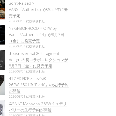
BornxRaised ×
VANS『Authentic』が2027年に発
売予定
2026/08/03 に投稿された
NEIGHBORHOOD × OTW by
Vans『Authentic 44』が8月7日
（金）に発売予定
2026/08/04 に投稿された
thisisneverthat® × fragment
design の初コラボコレクションが
8月7日（金）に発売予定
2026/08/04 に投稿された
417 EDIFICE × Levi’s®
26FW『501®︎ “Black”』の先行予約
が開始
2026/08/01 に投稿された
©SAINT M×××××× 26FW 4th デリ
バリーの先行予約が開始
2026/08/04 に投稿された