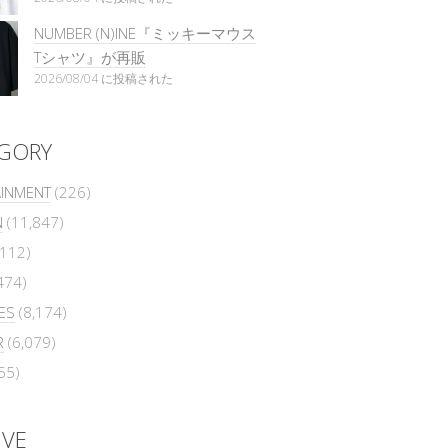
NUMBER (N)INE『ミッキーマウス
Tシャツ』が再販
2026/08/04 に投稿された
GORY
AINMENT
(226)
N
(11,847)
112)
474)
ES
(8,174)
R
(6,079)
55)
IVE