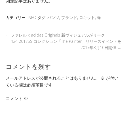
関連記事はありません。
er
a
n
b
et
d
a
o
カテゴリー:
INFO
タグ:
パンツ
,
ブランド
,
ロキット
,
春
s
o
k
←
ファレル x adidas Originals 新ヴィジュアルがリーク
424 2017SS コレクション「The Painter」リリースイベントを
2017年3月10日開催
→
コメントを残す
メールアドレスが公開されることはありません。
※
が付い
ている欄は必須項目です
コメント
※