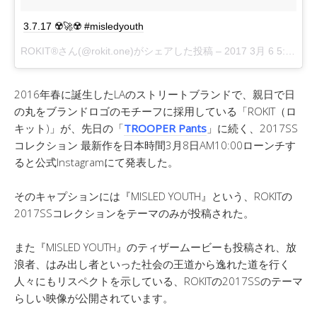
3.7.17 ☢️🚀☢️ #misledyouth
ROKIT®さん(@rokit.one)がシェアした投稿 –
2017 3月 6 5:50午後 PST
2016年春に誕生したLAのストリートブランドで、親日で日
の丸をブランドロゴのモチーフに採用している「ROKIT（ロ
キット)」が、先日の「
TROOPER Pants
」に続く、2017SS
コレクション 最新作を日本時間3月8日AM10:00ローンチす
ると公式Instagramにて発表した。
そのキャプションには『MISLED YOUTH』という、ROKITの
2017SSコレクションをテーマのみが投稿された。
また『MISLED YOUTH』のティザームービーも投稿され、放
浪者、はみ出し者といった社会の王道から逸れた道を行く
人々にもリスペクトを示している、ROKITの2017SSのテーマ
らしい映像が公開されています。