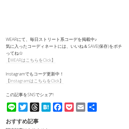
WEARにて、毎日ストリート系コーデを掲載中♪
気に入ったコーディネートには、いいね＆SAVE(保存)をポチ
ってね☆
【WEARはこちらをClick】
Instagramでもコーデ更新中！
【InstagramはこちらをClick】
この記事をSNSでシェア!
Li
T
T
H
F
P
E
共
n
wi
hr
at
ac
o
m
有
おすすめ記事
e
tt
e
e
e
ck
ail