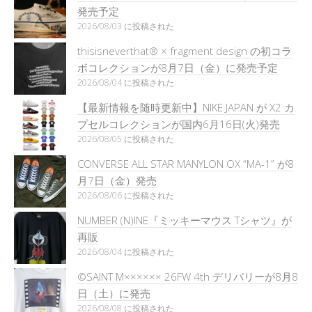
発売予定
2026/08/03 に投稿された
thisisneverthat® × fragment design の初コラ
ボコレクションが8月7日（金）に発売予定
2026/08/04 に投稿された
【最新情報を随時更新中】NIKE JAPAN が X2 カ
プセルコレクションが国内6月16日(火)発売
2026/08/05 に投稿された
CONVERSE ALL STAR MANYLON OX “MA-1” が8
月7日（金）発売
2026/08/06 に投稿された
NUMBER (N)INE『ミッキーマウス Tシャツ』が
再販
2026/08/04 に投稿された
©SAINT M×××××× 26FW 4th デリバリーが8月8
日（土）に発売
2026/08/08 に投稿された