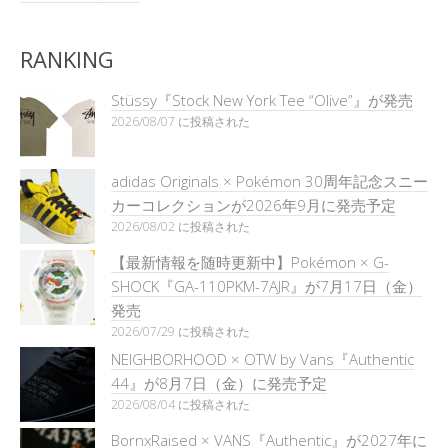
RANKING
Stüssy『Stock New York Tee “Olive”』が発売
2026/08/07 に投稿された
adidas Originals × Pokémon 30周年記念スニー
カーコレクションが2026年9月に発売予定
2026/08/02 に投稿された
【最新情報を随時更新中】Pokémon × G-
SHOCK『GA-110PKM-7AJR』が7月17日（金）
発売
2026/07/29 に投稿された
NEIGHBORHOOD × OTW by Vans『Authentic
44』が8月7日（金）に発売予定
2026/08/04 に投稿された
BornxRaised × VANS『Authentic』が2027年に