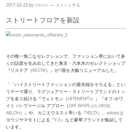
2017-02-23
by
Yakkun
コメントする
ストリートフロアを新設
その唯一無二なセレクションで、ファッション界において多
くの話題を生み出してきた東京・六本木のセレクトショップ
『リステア（RESTIR）』が1階を大幅リニューアルした。
「「ハイストリートファッションの最先端をそろえる」とい
うテーマ通り、ラグジュアリー・ストリートブランドのトッ
プを走り続ける『ヴェトモン（VETEMENTS）』『オフ-ホワ
イト c/o ヴァージル アブロー（OFF-WHITE c/o VIRGIL
ABLOH）』や、カニエウエスト率いる『YEEZY』、adidasと
ヨウジヤマモトによる『Y-3』など豪華ブランドが集結して
います。