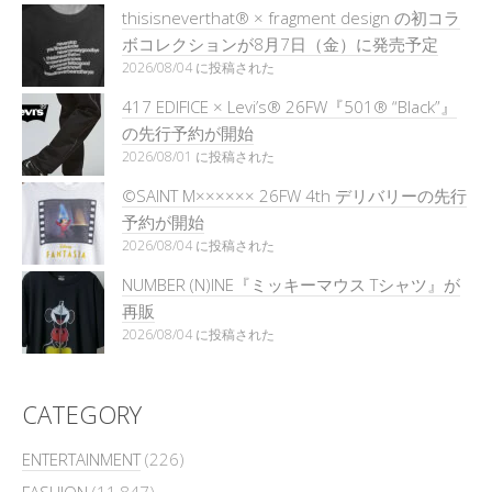
thisisneverthat® × fragment design の初コラ
ボコレクションが8月7日（金）に発売予定
2026/08/04 に投稿された
417 EDIFICE × Levi’s® 26FW『501®︎ “Black”』
の先行予約が開始
2026/08/01 に投稿された
©SAINT M×××××× 26FW 4th デリバリーの先行
予約が開始
2026/08/04 に投稿された
NUMBER (N)INE『ミッキーマウス Tシャツ』が
再販
2026/08/04 に投稿された
CATEGORY
ENTERTAINMENT
(226)
FASHION
(11,847)