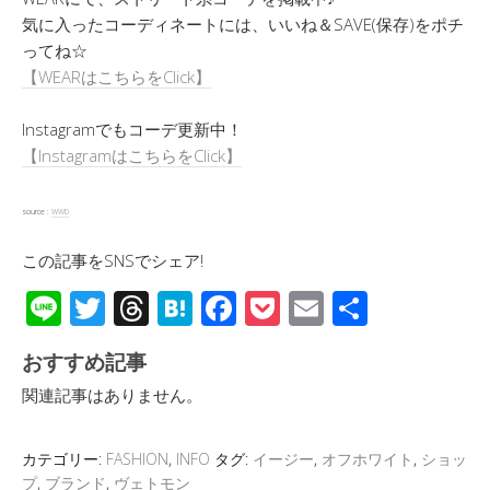
気に入ったコーディネートには、いいね＆SAVE(保存)をポチ
ってね☆
【WEARはこちらをClick】
Instagramでもコーデ更新中！
【InstagramはこちらをClick】
source :
WWD
この記事をSNSでシェア!
Li
T
T
H
F
P
E
共
n
wi
hr
at
ac
o
m
有
おすすめ記事
e
tt
e
e
e
ck
ail
関連記事はありません。
er
a
n
b
et
d
a
o
カテゴリー:
FASHION
,
INFO
タグ:
イージー
,
オフホワイト
,
ショッ
s
o
プ
,
ブランド
,
ヴェトモン