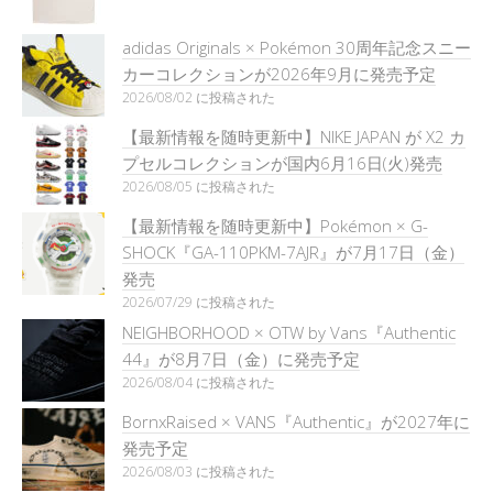
adidas Originals × Pokémon 30周年記念スニー
カーコレクションが2026年9月に発売予定
2026/08/02 に投稿された
【最新情報を随時更新中】NIKE JAPAN が X2 カ
プセルコレクションが国内6月16日(火)発売
2026/08/05 に投稿された
【最新情報を随時更新中】Pokémon × G-
SHOCK『GA-110PKM-7AJR』が7月17日（金）
発売
2026/07/29 に投稿された
NEIGHBORHOOD × OTW by Vans『Authentic
44』が8月7日（金）に発売予定
2026/08/04 に投稿された
BornxRaised × VANS『Authentic』が2027年に
発売予定
2026/08/03 に投稿された