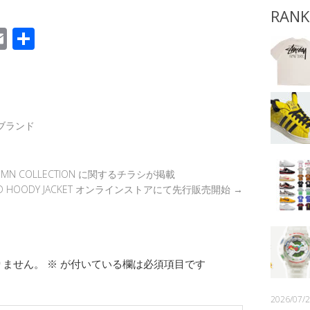
RANK
E
共
m
有
k
ail
ブランド
UMN COLLECTION に関するチラシが掲載
YBRD HOODY JACKET オンラインストアにて先行販売開始
→
りません。
※
が付いている欄は必須項目です
2026/07