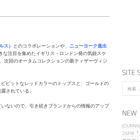
ジナルス）
とのコラボレーションや、
ニューヨーク進出
大きな注目を集めたイギリス・ロンドン発の気鋭スケ
、次回のオータムコレクションの新ティザーヴィジ
SITE 
に刻まれたビビットなレッドカラーのトップスと、ゴールドの
披露されている。
ていないので、引き続きブランドからの情報のアップ
NEW
JOURNAL
26FW