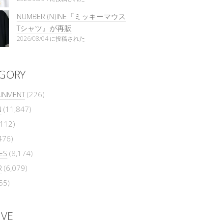
NUMBER (N)INE『ミッキーマウス
Tシャツ』が再販
2026/08/04 に投稿された
GORY
AINMENT
(226)
N
(11,847)
112)
476)
ES
(8,174)
R
(6,079)
55)
IVE