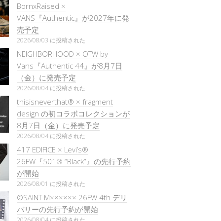
BornxRaised ×
VANS『Authentic』が2027年に発
売予定
2026/08/03 に投稿された
NEIGHBORHOOD × OTW by
Vans『Authentic 44』が8月7日
（金）に発売予定
2026/08/04 に投稿された
thisisneverthat® × fragment
design の初コラボコレクションが
8月7日（金）に発売予定
2026/08/04 に投稿された
417 EDIFICE × Levi’s®
26FW『501®︎ “Black”』の先行予約
が開始
2026/08/01 に投稿された
©SAINT M×××××× 26FW 4th デリ
バリーの先行予約が開始
2026/08/04 に投稿された