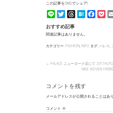
この記事をSNSでシェア!
Li
T
T
H
F
P
n
wi
hr
at
ac
o
おすすめ記事
e
tt
e
e
e
c
関連記事はありません。
er
a
n
b
et
d
a
o
カテゴリー:
FASHION
,
INFO
タグ:
パレス
,
s
o
k
←
PALACE ニューヨーク店にて 2017AUT
NIKE WOVEN H
コメントを残す
メールアドレスが公開されることはあ
コメント
※