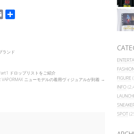
E
共
m
有
k
ail
CATE
ブランド
ENTERT
FASHIO
Part1 ドロップリストをご紹介
FIGURE
(
AIR VAPORMAX ニューモデルの着用ヴィジュアルが到着
→
INFO
(2,
LAUNCH
SNEAKE
SPOT
(2
ARCH