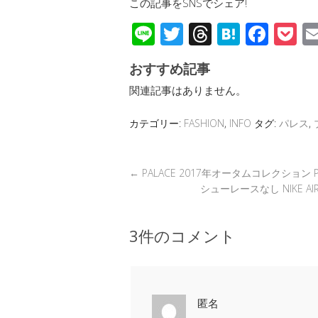
この記事をSNSでシェア!
Li
T
T
H
F
P
n
wi
hr
at
ac
o
おすすめ記事
e
tt
e
e
e
c
関連記事はありません。
er
a
n
b
et
d
a
o
カテゴリー:
FASHION
,
INFO
タグ:
パレス
,
s
o
k
←
PALACE 2017年オータムコレクション 
シューレースなし NIKE 
3件のコメント
匿名