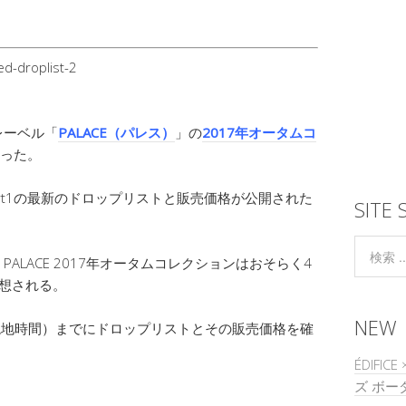
レーベル「
PALACE（パレス）
」の
2017年オータムコ
なった。
rt1の最新のドロップリストと販売価格が公開された
SITE 
LACE 2017年オータムコレクションはおそらく4
想される。
NEW
現地時間）までにドロップリストとその販売価格を確
ÉDIFIC
ズ ボー