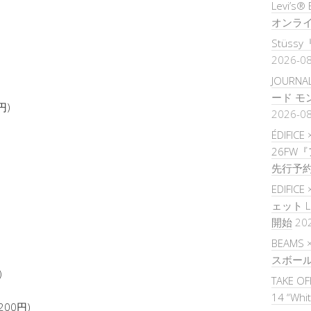
Levi’
オンラ
Stüssy『
2026-0
JOURNA
ード 
0円)
2026-0
ÉDIFICE
26FW
先行予
EDIFIC
ェット 
開始
20
BEAMS 
スボー
)
TAKE O
14 “Whi
,200円)