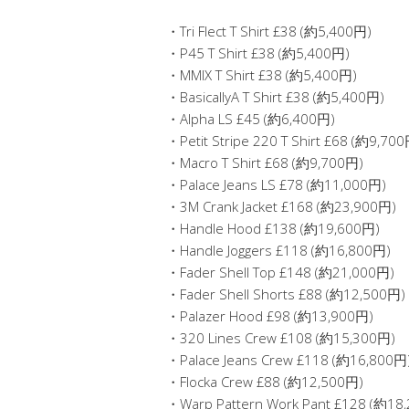
・Tri Flect T Shirt £38 (約5,400円)
・P45 T Shirt £38 (約5,400円)
・MMIX T Shirt £38 (約5,400円)
・BasicallyA T Shirt £38 (約5,400円)
・Alpha LS £45 (約6,400円)
・Petit Stripe 220 T Shirt £68 (約9,70
・Macro T Shirt £68 (約9,700円)
・Palace Jeans LS £78 (約11,000円)
・3M Crank Jacket £168 (約23,900円)
・Handle Hood £138 (約19,600円)
・Handle Joggers £118 (約16,800円)
・Fader Shell Top £148 (約21,000円)
・Fader Shell Shorts £88 (約12,500円)
・Palazer Hood £98 (約13,900円)
・320 Lines Crew £108 (約15,300円)
・Palace Jeans Crew £118 (約16,800円
・Flocka Crew £88 (約12,500円)
・Warp Pattern Work Pant £128 (約18