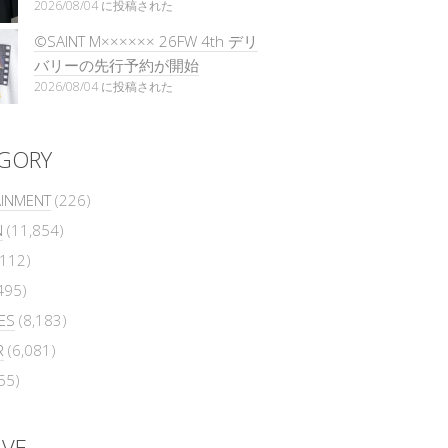
2026/08/04 に投稿された
©SAINT M×××××× 26FW 4th デリ
バリーの先行予約が開始
2026/08/04 に投稿された
GORY
AINMENT
(226)
N
(11,854)
112)
495)
ES
(8,183)
R
(6,081)
55)
IVE