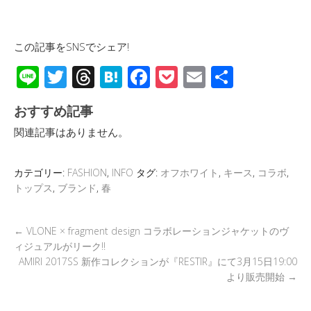
この記事をSNSでシェア!
Li
T
T
H
F
P
E
共
n
wi
hr
at
ac
o
m
有
おすすめ記事
e
tt
e
e
e
ck
ail
関連記事はありません。
er
a
n
b
et
d
a
o
カテゴリー:
FASHION
,
INFO
タグ:
オフホワイト
,
キース
,
コラボ
,
s
o
トップス
,
ブランド
,
春
k
←
VLONE × fragment design コラボレーションジャケットのヴ
ィジュアルがリーク!!
AMIRI 2017SS 新作コレクションが『RESTIR』にて3月15日19:00
より販売開始
→