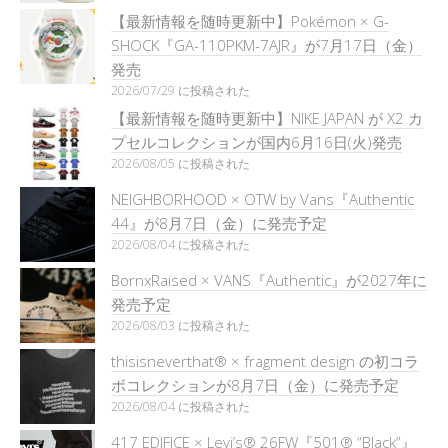
【最新情報を随時更新中】Pokémon × G-
SHOCK『GA-110PKM-7AJR』が7月17日（金）
発売
2026/07/29 に投稿された
【最新情報を随時更新中】NIKE JAPAN が X2 カ
プセルコレクションが国内6月16日(火)発売
2026/08/05 に投稿された
NEIGHBORHOOD × OTW by Vans『Authentic
44』が8月7日（金）に発売予定
2026/08/04 に投稿された
BornxRaised × VANS『Authentic』が2027年に
発売予定
2026/08/03 に投稿された
thisisneverthat® × fragment design の初コラ
ボコレクションが8月7日（金）に発売予定
2026/08/04 に投稿された
417 EDIFICE × Levi’s® 26FW『501®︎ “Black”』