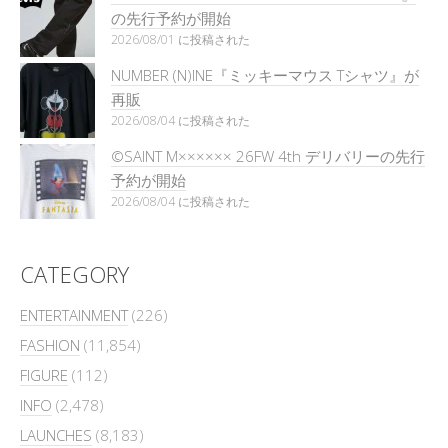
の先行予約が開始
2026/08/01 に投稿された
NUMBER (N)INE『ミッキーマウス Tシャツ』が
再販
2026/08/04 に投稿された
©SAINT M×××××× 26FW 4th デリバリーの先行
予約が開始
2026/08/04 に投稿された
CATEGORY
ENTERTAINMENT
(226)
FASHION
(11,854)
FIGURE
(112)
INFO
(2,478)
LAUNCHES
(8,183)