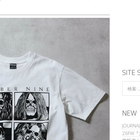
SITE 
NEW
JOURNAL
26FW