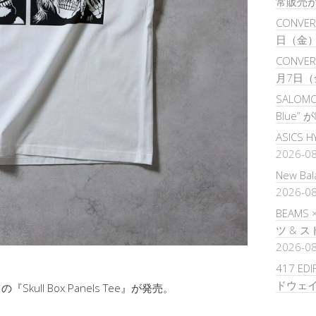
常販売
CONVER
日（金
CONVERS
月7日（
SALOMON
Blue”
ASICS 
2026-0
New B
2026-0
BEAMS
ツ & 
2026-0
417 ED
ドウェ
の『Skull Box Panels Tee』が発売。