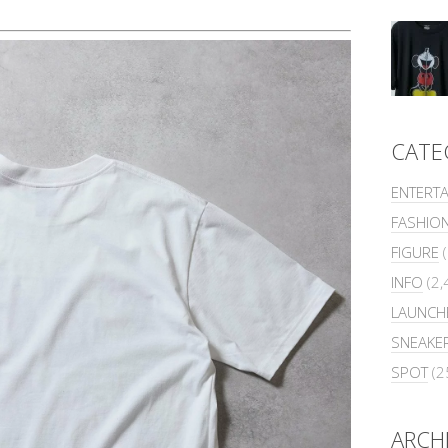
CATE
ENTERT
FASHIO
FIGURE
(
INFO
(2,
LAUNCH
SNEAKE
SPOT
(2
ARCH