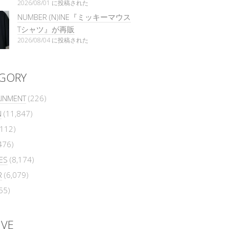
2026/08/01 に投稿された
NUMBER (N)INE『ミッキーマウス
Tシャツ』が再販
2026/08/04 に投稿された
GORY
AINMENT
(226)
N
(11,847)
112)
476)
ES
(8,174)
R
(6,079)
55)
IVE