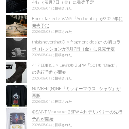
44』が8月7日（金）に発売予定
2026/08/04 に投稿された
BornxRaised × VANS『Authentic』が2027年に
発売予定
2026/08/03 に投稿された
thisisneverthat® × fragment design の初コラ
ボコレクションが8月7日（金）に発売予定
2026/08/04 に投稿された
417 EDIFICE × Levi’s® 26FW『501®︎ “Black”』
の先行予約が開始
2026/08/01 に投稿された
NUMBER (N)INE『ミッキーマウス Tシャツ』が
再販
2026/08/04 に投稿された
©SAINT M×××××× 26FW 4th デリバリーの先行
予約が開始
2026/08/04 に投稿された