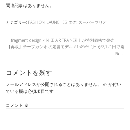
e
tt
e
e
e
ck
ail
関連記事はありません。
er
a
n
b
et
d
a
o
カテゴリー:
FASHION
,
LAUNCHES
タグ:
スーパーマリオ
s
o
k
←
fragment design × NIKE AIR TRAINER 1 が特別価格で発売
【再販】チープカシオ の定番モデル A158WA-1JH が2,121円で発
売
→
コメントを残す
メールアドレスが公開されることはありません。
※
が付い
ている欄は必須項目です
コメント
※