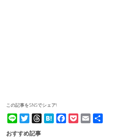
この記事をSNSでシェア!
Li
T
T
H
F
P
E
共
n
wi
hr
at
ac
o
m
有
おすすめ記事