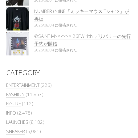
2026/08/01 に投稿された
NUMBER (N)INE『ミッキーマウス Tシャツ』が
再販
2026/08/04 に投稿された
©SAINT M×××××× 26FW 4th デリバリーの先行
予約が開始
2026/08/04 に投稿された
CATEGORY
ENTERTAINMENT
(226)
FASHION
(11,853)
FIGURE
(112)
INFO
(2,478)
LAUNCHES
(8,182)
SNEAKER
(6,081)