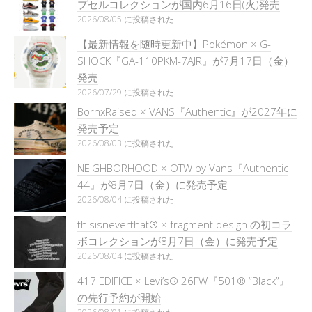
プセルコレクションが国内6月16日(火)発売
2026/08/05 に投稿された
【最新情報を随時更新中】Pokémon × G-
SHOCK『GA-110PKM-7AJR』が7月17日（金）
発売
2026/07/29 に投稿された
BornxRaised × VANS『Authentic』が2027年に
発売予定
2026/08/03 に投稿された
NEIGHBORHOOD × OTW by Vans『Authentic
44』が8月7日（金）に発売予定
2026/08/04 に投稿された
thisisneverthat® × fragment design の初コラ
ボコレクションが8月7日（金）に発売予定
2026/08/04 に投稿された
417 EDIFICE × Levi’s® 26FW『501®︎ “Black”』
の先行予約が開始