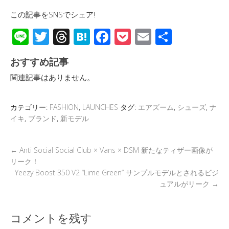
この記事をSNSでシェア!
Li
T
T
H
F
P
E
共
n
wi
hr
at
ac
o
m
有
おすすめ記事
e
tt
e
e
e
ck
ail
関連記事はありません。
er
a
n
b
et
d
a
o
カテゴリー:
FASHION
,
LAUNCHES
タグ:
エアズーム
,
シューズ
,
ナ
s
o
イキ
,
ブランド
,
新モデル
k
←
Anti Social Social Club × Vans × DSM 新たなティザー画像が
リーク！
Yeezy Boost 350 V2 “Lime Green” サンプルモデルとされるビジ
ュアルがリーク
→
コメントを残す