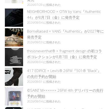
2026/07/29 に投稿された
NEIGHBORHOOD × OTW by Vans『Authentic
44』が8月7日（金）に発売予定
2026/08/04 に投稿された
BornxRaised × VANS『Authentic』が2027年に
発売予定
2026/08/03 に投稿された
thisisneverthat® × fragment design の初コラ
ボコレクションが8月7日（金）に発売予定
2026/08/04 に投稿された
417 EDIFICE × Levi’s® 26FW『501®︎ “Black”』
の先行予約が開始
2026/08/01 に投稿された
©SAINT M×××××× 26FW 4th デリバリーの先行
予約が開始
2026/08/04 に投稿された