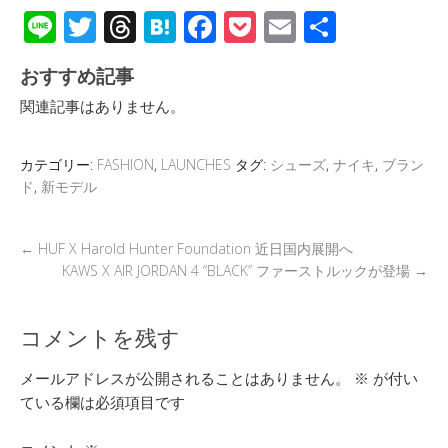
Li
T
T
H
F
P
E
共
n
wi
hr
at
ac
o
m
有
おすすめ記事
e
tt
e
e
e
ck
ail
関連記事はありません。
er
a
n
b
et
d
a
o
カテゴリー:
FASHION
,
LAUNCHES
タグ:
シューズ
,
ナイキ
,
ブラン
s
o
ド
,
新モデル
k
←
HUF X Harold Hunter Foundation 近日国内展開へ
KAWS X AIR JORDAN 4 “BLACK” ファーストルックが登場
→
コメントを残す
メールアドレスが公開されることはありません。
※
が付い
ている欄は必須項目です